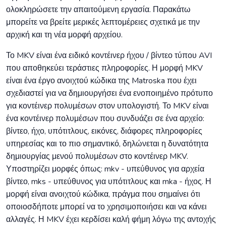
ολοκληρώσετε την απαιτούμενη εργασία. Παρακάτω
μπορείτε να βρείτε μερικές λεπτομέρειες σχετικά με την
αρχική και τη νέα μορφή αρχείου.
Το MKV είναι ένα ειδικό κοντέινερ ήχου / βίντεο τύπου AVI
που αποθηκεύει τεράστιες πληροφορίες. Η μορφή MKV
είναι ένα έργο ανοιχτού κώδικα της Matroska που έχει
σχεδιαστεί για να δημιουργήσει ένα ενοποιημένο πρότυπο
για κοντέινερ πολυμέσων στον υπολογιστή. Το MKV είναι
ένα κοντέινερ πολυμέσων που συνδυάζει σε ένα αρχείο:
βίντεο, ήχο, υπότιτλους, εικόνες, διάφορες πληροφορίες
υπηρεσίας και το πιο σημαντικό, δηλώνεται η δυνατότητα
δημιουργίας μενού πολυμέσων στο κοντέινερ MKV.
Υποστηρίζει μορφές όπως: mkv - υπεύθυνος για αρχεία
βίντεο, mks - υπεύθυνος για υπότιτλους και mka - ήχος. Η
μορφή είναι ανοιχτού κώδικα, πράγμα που σημαίνει ότι
οποιοσδήποτε μπορεί να το χρησιμοποιήσει και να κάνει
αλλαγές. Η MKV έχει κερδίσει καλή φήμη λόγω της αντοχής