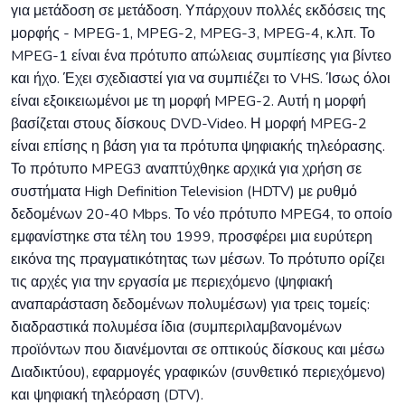
για μετάδοση σε μετάδοση. Υπάρχουν πολλές εκδόσεις της
μορφής - MPEG-1, MPEG-2, MPEG-3, MPEG-4, κ.λπ. Το
MPEG-1 είναι ένα πρότυπο απώλειας συμπίεσης για βίντεο
και ήχο. Έχει σχεδιαστεί για να συμπιέζει το VHS. Ίσως όλοι
είναι εξοικειωμένοι με τη μορφή MPEG-2. Αυτή η μορφή
βασίζεται στους δίσκους DVD-Video. Η μορφή MPEG-2
είναι επίσης η βάση για τα πρότυπα ψηφιακής τηλεόρασης.
Το πρότυπο MPEG3 αναπτύχθηκε αρχικά για χρήση σε
συστήματα High Definition Television (HDTV) με ρυθμό
δεδομένων 20-40 Mbps. Το νέο πρότυπο MPEG4, το οποίο
εμφανίστηκε στα τέλη του 1999, προσφέρει μια ευρύτερη
εικόνα της πραγματικότητας των μέσων. Το πρότυπο ορίζει
τις αρχές για την εργασία με περιεχόμενο (ψηφιακή
αναπαράσταση δεδομένων πολυμέσων) για τρεις τομείς:
διαδραστικά πολυμέσα ίδια (συμπεριλαμβανομένων
προϊόντων που διανέμονται σε οπτικούς δίσκους και μέσω
Διαδικτύου), εφαρμογές γραφικών (συνθετικό περιεχόμενο)
και ψηφιακή τηλεόραση (DTV).