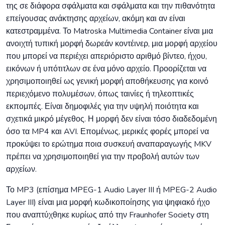
της σε διάφορα σφάλματα και σφάλματα και την πιθανότητα
επείγουσας ανάκτησης αρχείων, ακόμη και αν είναι
κατεστραμμένα. Το Matroska Multimedia Container είναι μια
ανοιχτή τυπική μορφή δωρεάν κοντέινερ, μια μορφή αρχείου
που μπορεί να περιέχει απεριόριστο αριθμό βίντεο, ήχου,
εικόνων ή υπότιτλων σε ένα μόνο αρχείο. Προορίζεται να
χρησιμοποιηθεί ως γενική μορφή αποθήκευσης για κοινό
περιεχόμενο πολυμέσων, όπως ταινίες ή τηλεοπτικές
εκπομπές. Είναι δημοφιλές για την υψηλή ποιότητα και
σχετικά μικρό μέγεθος. Η μορφή δεν είναι τόσο διαδεδομένη
όσο τα MP4 και AVI. Επομένως, μερικές φορές μπορεί να
προκύψει το ερώτημα ποια συσκευή αναπαραγωγής MKV
πρέπει να χρησιμοποιηθεί για την προβολή αυτών των
αρχείων.
Το MP3 (επίσημα MPEG-1 Audio Layer III ή MPEG-2 Audio
Layer III) είναι μια μορφή κωδικοποίησης για ψηφιακό ήχο
που αναπτύχθηκε κυρίως από την Fraunhofer Society στη