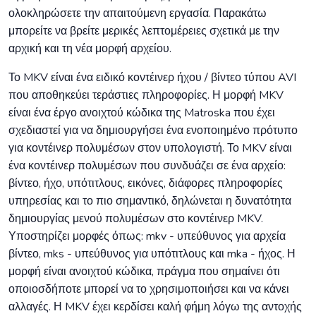
ολοκληρώσετε την απαιτούμενη εργασία. Παρακάτω
μπορείτε να βρείτε μερικές λεπτομέρειες σχετικά με την
αρχική και τη νέα μορφή αρχείου.
Το MKV είναι ένα ειδικό κοντέινερ ήχου / βίντεο τύπου AVI
που αποθηκεύει τεράστιες πληροφορίες. Η μορφή MKV
είναι ένα έργο ανοιχτού κώδικα της Matroska που έχει
σχεδιαστεί για να δημιουργήσει ένα ενοποιημένο πρότυπο
για κοντέινερ πολυμέσων στον υπολογιστή. Το MKV είναι
ένα κοντέινερ πολυμέσων που συνδυάζει σε ένα αρχείο:
βίντεο, ήχο, υπότιτλους, εικόνες, διάφορες πληροφορίες
υπηρεσίας και το πιο σημαντικό, δηλώνεται η δυνατότητα
δημιουργίας μενού πολυμέσων στο κοντέινερ MKV.
Υποστηρίζει μορφές όπως: mkv - υπεύθυνος για αρχεία
βίντεο, mks - υπεύθυνος για υπότιτλους και mka - ήχος. Η
μορφή είναι ανοιχτού κώδικα, πράγμα που σημαίνει ότι
οποιοσδήποτε μπορεί να το χρησιμοποιήσει και να κάνει
αλλαγές. Η MKV έχει κερδίσει καλή φήμη λόγω της αντοχής