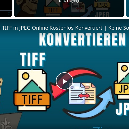
Now Playing
Fullscreen
Play
Video