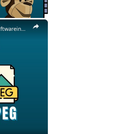
×
🖼️ Wie man TIFF in JPEG Online Kostenlos Konvertiert | Keine Softwareinstallation Erforderlich