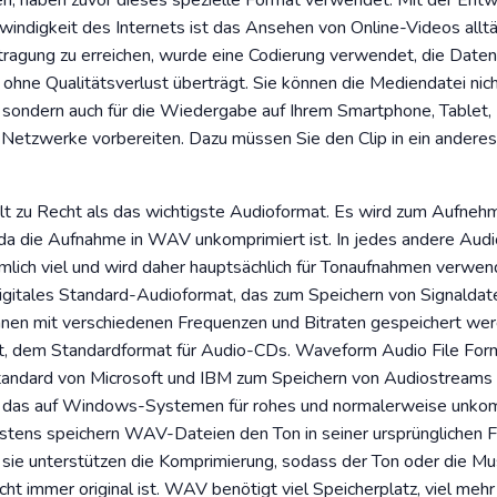
n, haben zuvor dieses spezielle Format verwendet. Mit der Entw
ndigkeit des Internets ist das Ansehen von Online-Videos allt
ragung zu erreichen, wurde eine Codierung verwendet, die Daten
ohne Qualitätsverlust überträgt. Sie können die Mediendatei nich
 sondern auch für die Wiedergabe auf Ihrem Smartphone, Tablet,
 Netzwerke vorbereiten. Dazu müssen Sie den Clip in ein andere
zu Recht als das wichtigste Audioformat. Es wird zum Aufneh
da die Aufnahme in WAV unkomprimiert ist. In jedes andere Audio
emlich viel und wird daher hauptsächlich für Tonaufnahmen verwe
digitales Standard-Audioformat, das zum Speichern von Signalda
en mit verschiedenen Frequenzen und Bitraten gespeichert werd
, dem Standardformat für Audio-CDs. Waveform Audio File Forma
andard von Microsoft und IBM zum Speichern von Audiostreams 
, das auf Windows-Systemen für rohes und normalerweise unko
stens speichern WAV-Dateien den Ton in seiner ursprünglichen 
sie unterstützen die Komprimierung, sodass der Ton oder die Mus
t immer original ist. WAV benötigt viel Speicherplatz, viel mehr