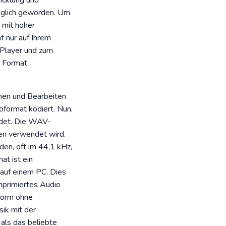
icklung und
äglich geworden. Um
 mit hoher
t nur auf Ihrem
 Player und zum
s Format
men und Bearbeiten
format kodiert. Nun,
ndet. Die WAV-
ten verwendet wird.
en, oft im 44,1 kHz,
t ist ein
auf einem PC. Dies
mprimiertes Audio
Form ohne
ik mit der
 als das beliebte