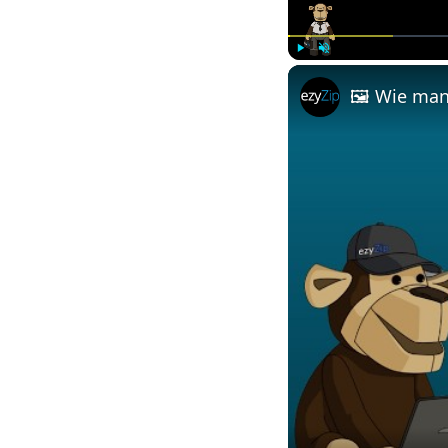
Play
Unmute