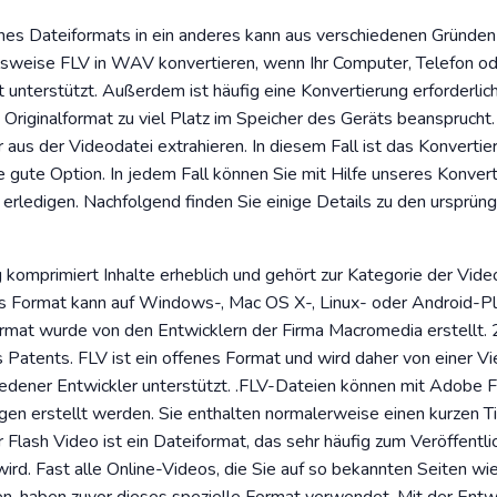
nes Dateiformats in ein anderes kann aus verschiedenen Gründen e
lsweise FLV in WAV konvertieren, wenn Ihr Computer, Telefon od
 unterstützt. Außerdem ist häufig eine Konvertierung erforderlic
s Originalformat zu viel Platz im Speicher des Geräts beansprucht
r aus der Videodatei extrahieren. In diesem Fall ist das Konvertie
 gute Option. In jedem Fall können Sie mit Hilfe unseres Konve
rledigen. Nachfolgend finden Sie einige Details zu den ursprüng
komprimiert Inhalte erheblich und gehört zur Kategorie der Vid
s Format kann auf Windows-, Mac OS X-, Linux- oder Android-Pl
mat wurde von den Entwicklern der Firma Macromedia erstellt
Patents. FLV ist ein offenes Format und wird daher von einer Vi
dener Entwickler unterstützt. .FLV-Dateien können mit Adobe F
n erstellt werden. Sie enthalten normalerweise einen kurzen Ti
Flash Video ist ein Dateiformat, das sehr häufig zum Veröffentl
ird. Fast alle Online-Videos, die Sie auf so bekannten Seiten w