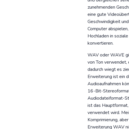
und dergleichen sehe
zunehmenden Geschwi
eine gute Videoübert
Geschwindigkeit und 
Computer abspielen,
Hochladen in soziale
konvertieren.
WAV oder WAVE gilt 
von Ton verwendet, 
dadurch wiegt es zi
Erweiterung ist ein 
Audioaufnahmen könn
16-Bit-Stereoformat
Audiodateiformat-St
ist das Hauptformat
verwendet wird. Mei
Komprimierung, aber 
Erweiterung WAV nich