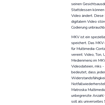
seinen Gesichtsausdr
Stattdessen können S
Video ändert. Diese 
digitalem Video stör
Codierung unbrauchb
MKV ist ein speziell
speichert. Das MKV-
für Multimedia-Conta
vereint: Video, Ton, 
Medienmenü im MKV-Co
Videodateien, mks - 
bedeutet, dass jede
Widerstandsfähigkei
Notfallwiederherstel
Matroska Multimedia 
unbegrenzte Anzahl v
soll als universelle