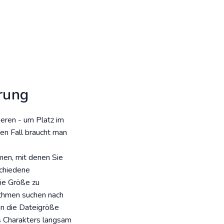
rung
eren - um Platz im
den Fall braucht man
men, mit denen Sie
schiedene
ie Größe zu
ithmen suchen nach
nn die Dateigröße
es Charakters langsam