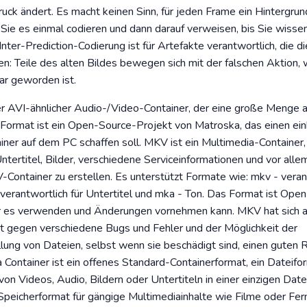
uck ändert. Es macht keinen Sinn, für jeden Frame ein Hintergrund
ie es einmal codieren und dann darauf verweisen, bis Sie wissen
Inter-Prediction-Codierung ist für Artefakte verantwortlich, die 
en: Teile des alten Bildes bewegen sich mit der falschen Aktion, 
ar geworden ist.
er AVI-ähnlicher Audio-/Video-Container, der eine große Menge 
Format ist ein Open-Source-Projekt von Matroska, das einen ein
iner auf dem PC schaffen soll. MKV ist ein Multimedia-Container, 
Untertitel, Bilder, verschiedene Serviceinformationen und vor allem
ntainer zu erstellen. Es unterstützt Formate wie: mkv - verant
verantwortlich für Untertitel und mka - Ton. Das Format ist Ope
r es verwenden und Änderungen vornehmen kann. MKV hat sich a
t gegen verschiedene Bugs und Fehler und der Möglichkeit der
lung von Dateien, selbst wenn sie beschädigt sind, einen guten 
Container ist ein offenes Standard-Containerformat, ein Dateifor
on Videos, Audio, Bildern oder Untertiteln in einer einzigen Date
s Speicherformat für gängige Multimediainhalte wie Filme oder F