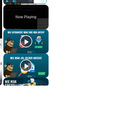
Play
Unmute
Fullscreen
Now Playing