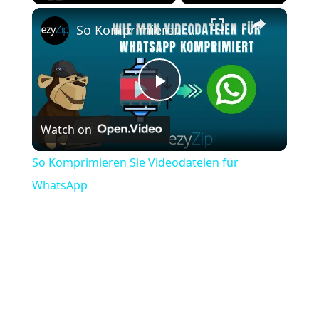
×
Play
Unmute
Fullscreen
So Komprimieren Sie Videodateien für WhatsApp
Play
Watch on
Video
So Komprimieren Sie Videodateien für
WhatsApp