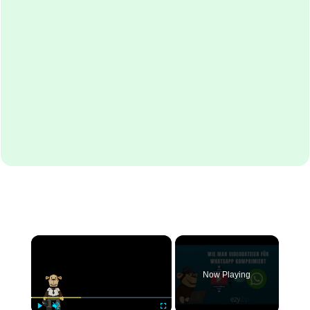
×
Now Playing