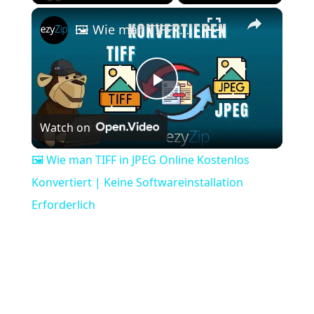
×
Play
Unmute
Fullscreen
🖼️ Wie man TIFF in JPEG Online Kostenlos Konvertiert | Keine Softwareinstallation Erforderlich
Play
Watch on
Video
🖼️ Wie man TIFF in JPEG Online Kostenlos
Konvertiert | Keine Softwareinstallation
Erforderlich