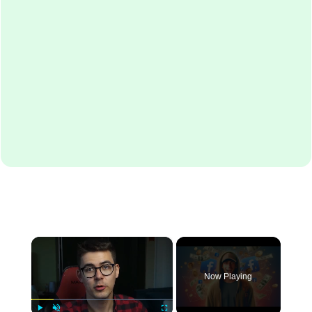
×
Now Playing