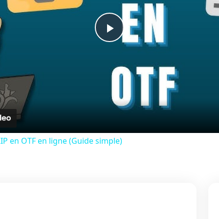
Play
Video
P en OTF en ligne (Guide simple)