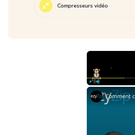
Compresseurs vidéo
Play
Unmute
Comment con