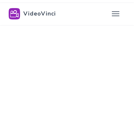
VideoVinci