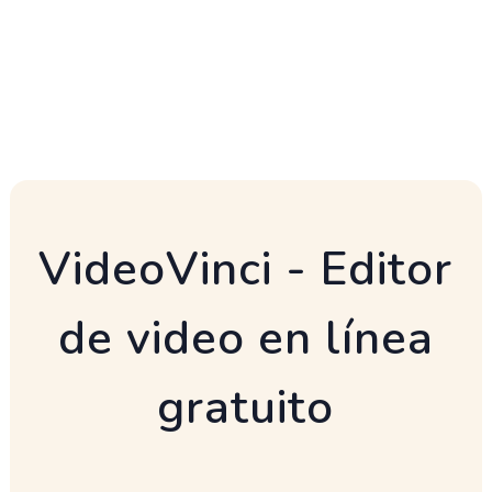
VideoVinci - Editor
de video en línea
gratuito