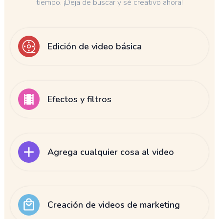
tiempo. ¡Deja de buscar y sé creativo ahora!
Edición de video básica
Efectos y filtros
Agrega cualquier cosa al video
Creación de videos de marketing