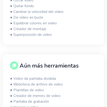
● Cortar video
● Quitar fondo
● Cambiar la velocidad del video
● De vídeo en bucle
● Equilibrar colores en video
● Creador de montaje
● Superposición de video
Aún más herramientas
● Video de pantalla dividida
● Biblioteca de archivo de video
● Plantillas de video
● Creador de memes de video
● Pantalla de grabación