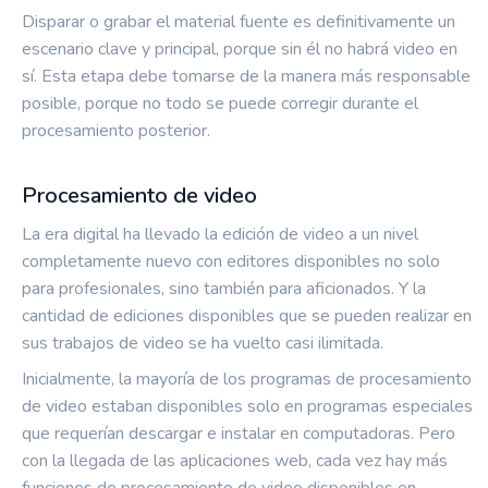
Disparar o grabar el material fuente es definitivamente un
escenario clave y principal, porque sin él no habrá video en
sí. Esta etapa debe tomarse de la manera más responsable
posible, porque no todo se puede corregir durante el
procesamiento posterior.
Procesamiento de video
La era digital ha llevado la edición de video a un nivel
completamente nuevo con editores disponibles no solo
para profesionales, sino también para aficionados. Y la
cantidad de ediciones disponibles que se pueden realizar en
sus trabajos de video se ha vuelto casi ilimitada.
Inicialmente, la mayoría de los programas de procesamiento
de video estaban disponibles solo en programas especiales
que requerían descargar e instalar en computadoras. Pero
con la llegada de las aplicaciones web, cada vez hay más