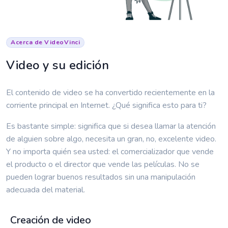
Acerca de VideoVinci
Video y su edición
El contenido de video se ha convertido recientemente en la
corriente principal en Internet. ¿Qué significa esto para ti?
Es bastante simple: significa que si desea llamar la atención
de alguien sobre algo, necesita un gran, no, excelente video.
Y no importa quién sea usted: el comercializador que vende
el producto o el director que vende las películas. No se
pueden lograr buenos resultados sin una manipulación
adecuada del material.
Creación de video