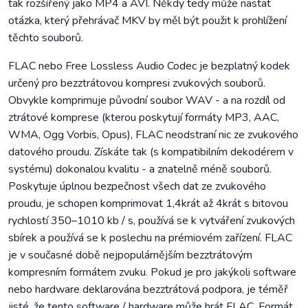
tak rozšířený jako MP4 a AVI. Někdy tedy může nastat
otázka, který přehrávač MKV by měl být použit k prohlížení
těchto souborů.
FLAC nebo Free Lossless Audio Codec je bezplatný kodek
určený pro bezztrátovou kompresi zvukových souborů.
Obvykle komprimuje původní soubor WAV - a na rozdíl od
ztrátové komprese (kterou poskytují formáty MP3, AAC,
WMA, Ogg Vorbis, Opus), FLAC neodstraní nic ze zvukového
datového proudu. Získáte tak (s kompatibilním dekodérem v
systému) dokonalou kvalitu - a znatelně méně souborů.
Poskytuje úplnou bezpečnost všech dat ze zvukového
proudu, je schopen komprimovat 1,4krát až 4krát s bitovou
rychlostí 350–1010 kb / s, používá se k vytváření zvukových
sbírek a používá se k poslechu na prémiovém zařízení. FLAC
je v současné době nejpopulárnějším bezztrátovým
kompresním formátem zvuku. Pokud je pro jakýkoli software
nebo hardware deklarována bezztrátová podpora, je téměř
jisté, že tento software / hardware může hrát FLAC. Formát