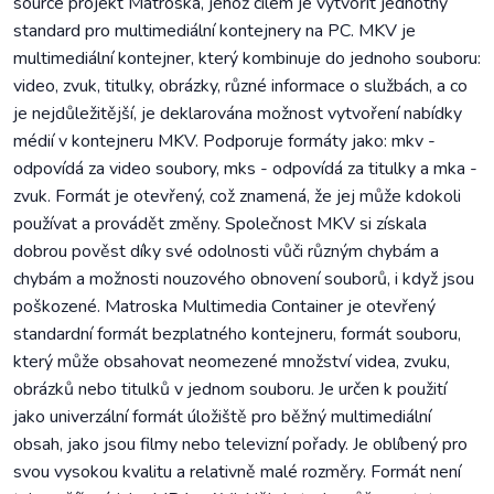
source projekt Matroska, jehož cílem je vytvořit jednotný
standard pro multimediální kontejnery na PC. MKV je
multimediální kontejner, který kombinuje do jednoho souboru:
video, zvuk, titulky, obrázky, různé informace o službách, a co
je nejdůležitější, je deklarována možnost vytvoření nabídky
médií v kontejneru MKV. Podporuje formáty jako: mkv -
odpovídá za video soubory, mks - odpovídá za titulky a mka -
zvuk. Formát je otevřený, což znamená, že jej může kdokoli
používat a provádět změny. Společnost MKV si získala
dobrou pověst díky své odolnosti vůči různým chybám a
chybám a možnosti nouzového obnovení souborů, i když jsou
poškozené. Matroska Multimedia Container je otevřený
standardní formát bezplatného kontejneru, formát souboru,
který může obsahovat neomezené množství videa, zvuku,
obrázků nebo titulků v jednom souboru. Je určen k použití
jako univerzální formát úložiště pro běžný multimediální
obsah, jako jsou filmy nebo televizní pořady. Je oblíbený pro
svou vysokou kvalitu a relativně malé rozměry. Formát není