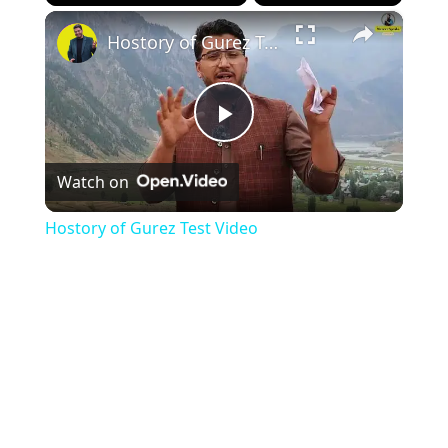
×
Play
Unmute
Fullscreen
Hostory of Gurez Test Video
Play
Watch on
Video
Hostory of Gurez Test Video