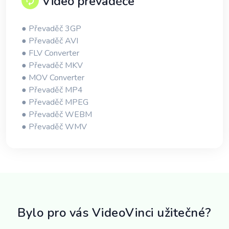
Video převaděče
● Převaděč 3GP
● Převaděč AVI
● FLV Converter
● Převaděč MKV
● MOV Converter
● Převaděč MP4
● Převaděč MPEG
● Převaděč WEBM
● Převaděč WMV
Bylo pro vás VideoVinci užitečné?