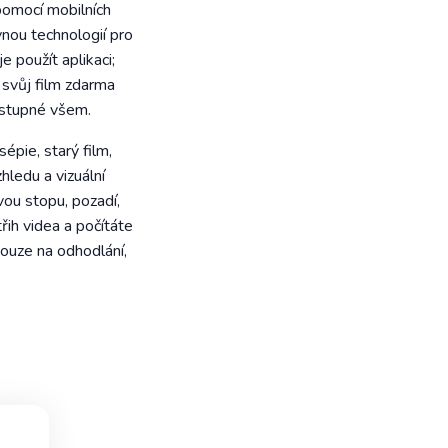
 pomocí mobilních
vnou technologií pro
 použít aplikaci;
svůj film zdarma
řístupné všem.
pie, starý film,
ledu a vizuální
vou stopu, pozadí,
řih videa a počítáte
pouze na odhodlání,