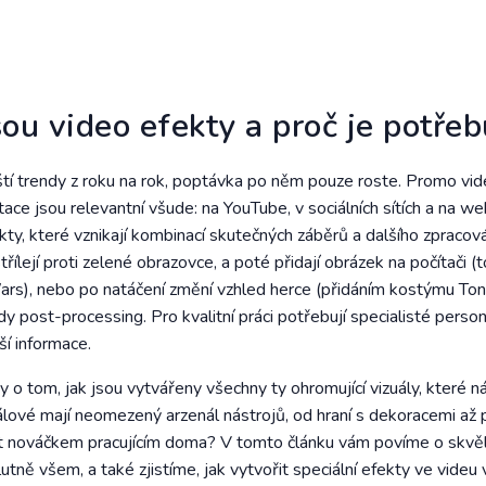
sou video efekty a proč je potřeb
 trendy z roku na rok, poptávka po něm pouze roste. Promo vide
tace jsou relevantní všude: na YouTube, v sociálních sítích a na w
ekty, které vznikají kombinací skutečných záběrů a dalšího zpracov
třílejí proti zelené obrazovce, a poté přidají obrázek na počítači (
Wars), nebo po natáčení změní vzhled herce (přidáním kostýmu Ton
dy post-processing. Pro kvalitní práci potřebují specialisté person
í informace.
 o tom, jak jsou vytvářeny všechny ty ohromující vizuály, které ná
álové mají neomezený arzenál nástrojů, od hraní s dekoracemi až 
ýt nováčkem pracujícím doma? V tomto článku vám povíme o skvělýc
lutně všem, a také zjistíme, jak vytvořit speciální efekty ve videu