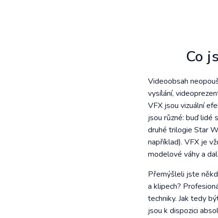
Co j
Videoobsah neopouští
vysílání, videoprezen
VFX jsou vizuální ef
jsou různé: buď lidé s
druhé trilogie Star 
například). VFX je vž
modelové váhy a dalš
Přemýšleli jste někdy
a klipech? Profesion
techniky. Jak tedy b
jsou k dispozici abso