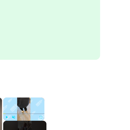
×
×
Play
Unmute
Fullscreen