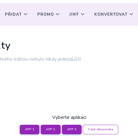
PŘIDAT
PROMO
JINÝ
KONVERTOVAT
kty
tného editoru nebylo nikdy jednodušší
Vyberte aplikaci
APP 1
APP 2
APP 3
Celá obrazovka