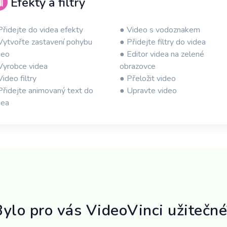
Efekty a filtry
Přidejte do videa efekty
● Video s vodoznakem
Vytvořte zastavení pohybu
● Přidejte filtry do videa
deo
● Editor videa na zelené
Vyrobce videa
obrazovce
Video filtry
● Přeložit video
Přidejte animovaný text do
● Upravte video
dea
Bylo pro vás VideoVinci užitečné