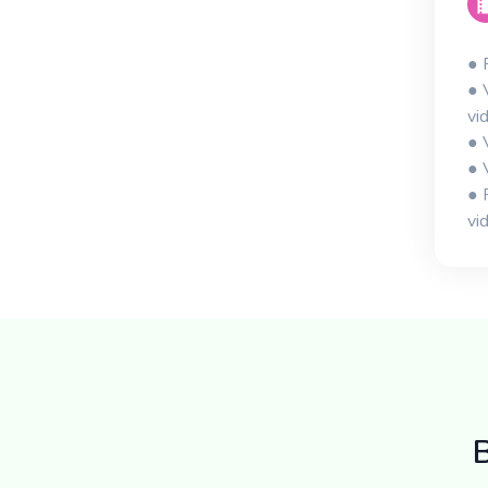
● 
● 
vi
● 
● 
● 
vi