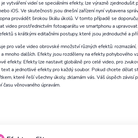
 je vytváření videí se speciálními efekty, lze výrazně zjednodušit
 nebo iOS. Ve skutečnosti jsou dnešní zařízení nyní vybavena sprá
hopna provádět širokou škálu úkolů. V tomto případě se doporučuje
at video prostřednictvím fotoaparátu ve smartphonu a upravovat 
 efektů s krátkými editačními postupy, které jsou jednoduché a p
e pro vaše video obrovské množství různých efektů: rozmazání, sé
 a mnoho dalších. Efekty jsou rozděleny na efekty pohybového vzh
vé efekty. Efekty lze nastavit globálně pro celé video, pro zvuko
 text a jednotlivé efekty pro každý soubor. Pokud chcete dělat st
ítkem, které řeší všechny úkoly, zklamám vás. Váš úspěch závisí 
tví času věnovaného úpravám.