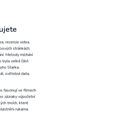
ujete
a, recenze videa,
ebových stránkách.
ání. Metody míchání
to byla velká část
yho Starka,
ál, světelná data,
s fascinují ve filmech
po zázraky výpočetní
h tricích, které
 vlastními rukama.