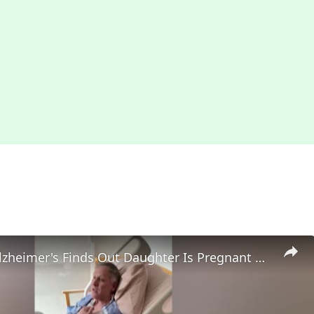
Dad With Alzheimer's Finds Out Daughter Is Pregnant | Happily TV