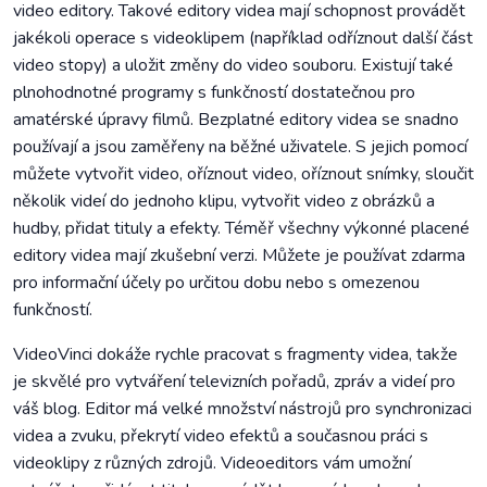
video editory. Takové editory videa mají schopnost provádět
jakékoli operace s videoklipem (například odříznout další část
video stopy) a uložit změny do video souboru. Existují také
plnohodnotné programy s funkčností dostatečnou pro
amatérské úpravy filmů. Bezplatné editory videa se snadno
používají a jsou zaměřeny na běžné uživatele. S jejich pomocí
můžete vytvořit video, oříznout video, oříznout snímky, sloučit
několik videí do jednoho klipu, vytvořit video z obrázků a
hudby, přidat tituly a efekty. Téměř všechny výkonné placené
editory videa mají zkušební verzi. Můžete je používat zdarma
pro informační účely po určitou dobu nebo s omezenou
funkčností.
VideoVinci dokáže rychle pracovat s fragmenty videa, takže
je skvělé pro vytváření televizních pořadů, zpráv a videí pro
váš blog. Editor má velké množství nástrojů pro synchronizaci
videa a zvuku, překrytí video efektů a současnou práci s
videoklipy z různých zdrojů. Videoeditors vám umožní