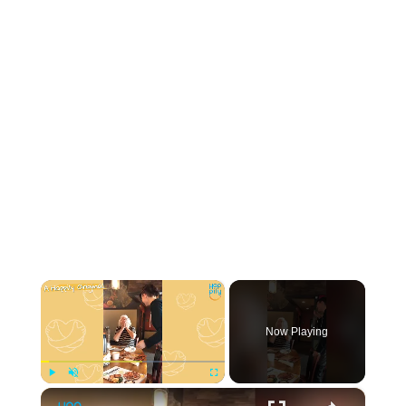
×
Now Playing
×
Play
Unmute
Fullscreen