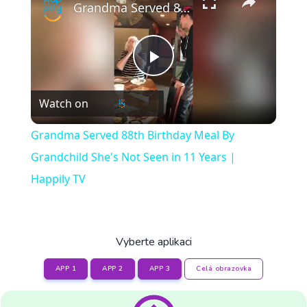
Grandma Served 88th Birthday Meal By Grandchild She's Not Seen in 11 Years | Happily TV
Play
Watch on
Video
Grandma Served 88th Birthday Meal By
Grandchild She's Not Seen in 11 Years |
Happily TV
Vyberte aplikaci
APP 1
APP 2
APP 3
Celá obrazovka