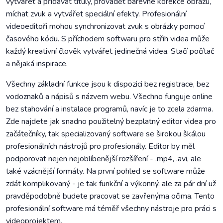
vytvářet a přidávat tituly, provádět barevné korekce obrazu,
míchat zvuk a vytvářet speciální efekty. Profesionální
videoeditoři mohou synchronizovat zvuk s obrázky pomocí
časového kódu. S příchodem softwaru pro střih videa může
každý kreativní člověk vytvářet jedinečná videa. Stačí počítač
a nějaká inspirace.
Všechny základní funkce jsou k dispozici bez registrace, bez
vodoznaků a nápisů s názvem webu. Všechno funguje online
bez stahování a instalace programů, navíc je to zcela zdarma.
Zde najdete jak snadno použitelný bezplatný editor videa pro
začátečníky, tak specializovaný software se širokou škálou
profesionálních nástrojů pro profesionály. Editor by měl
podporovat nejen nejoblíbenější rozšíření - .mp4, .avi, ale
také vzácnější formáty. Na první pohled se software může
zdát komplikovaný - je tak funkční a výkonný. ale za pár dní už
pravděpodobně budete pracovat se zavřenýma očima. Tento
profesionální software má téměř všechny nástroje pro práci s
videoprojektem.