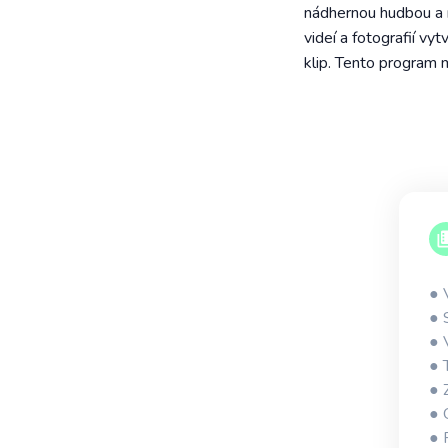
nádhernou hudbou a r
videí a fotografií vy
klip. Tento program 
● 
● 
● 
● 
● 
● 
● 