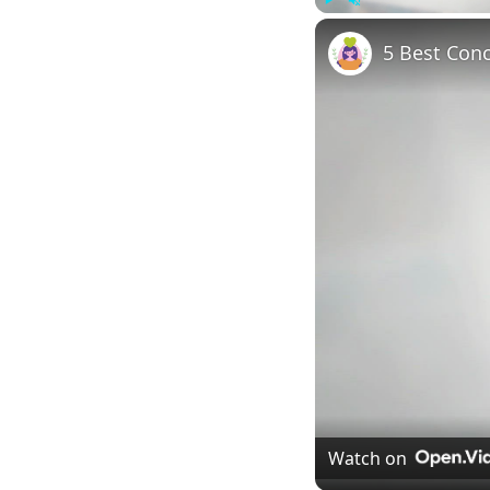
Play
Unmute
5 Best Con
Watch on