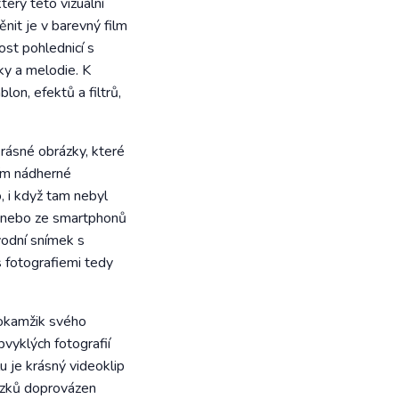
erý této vizuální
nit je v barevný film
st pohlednicí s
zky a melodie. K
lon, efektů a filtrů,
rásné obrázky, které
ím nádherné
 i když tam nebyl
fa nebo ze smartphonů
úvodní snímek s
 fotografiemi tedy
i okamžik svého
vyklých fotografií
u je krásný videoklip
rázků doprovázen