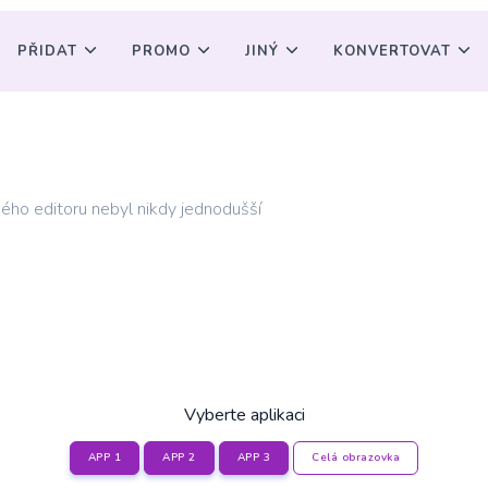
PŘIDAT
PROMO
JINÝ
KONVERTOVAT
ého editoru nebyl nikdy jednodušší
Vyberte aplikaci
APP 1
APP 2
APP 3
Celá obrazovka