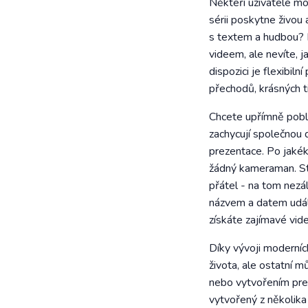
Někteří uživatelé mo
sérii poskytne živou
s textem a hudbou? N
videem, ale nevíte, j
dispozici je flexibil
přechodů, krásných t
Chcete upřímně pobl
zachycují společnou
prezentace. Po jakék
žádný kameraman. Sta
přátel - na tom nezál
názvem a datem událo
získáte zajímavé vid
Díky vývoji moderníc
života, ale ostatní 
nebo vytvořením prez
vytvořený z několika