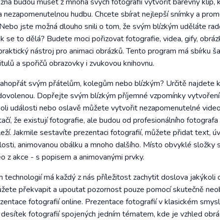
žná budou muset z mnoha svých fotografií vytvořit barevný klip, kt
 a nezapomenutelnou hudbu. Chcete sbírat nejlepší snímky a promě
ebo jste možná dlouho snili o tom, že svým blízkým uděláte rado
ak se to dělá? Budete moci pořizovat fotografie, videa, gify, obrá
ní praktický nástroj pro animaci obrázků. Tento program má sbírku šab
itulů a spořičů obrazovky i zvukovou knihovnu.
ahopřát svým přátelům, kolegům nebo blízkým? Určitě najdete k
 dovolenou. Dopřejte svým blízkým příjemné vzpomínky vytvořen
oli události nebo oslavě můžete vytvořit nezapomenutelné video,
čí, že existují fotografie, ale budou od profesionálního fotogra
eží. Jakmile sestavíte prezentaci fotografií, můžete přidat text, 
sti, animovanou obálku a mnoho dalšího. Místo obvyklé složky s
eo z akce - s popisem a animovanými prvky.
h technologií má každý z nás příležitost zachytit doslova jakýkol
můžete překvapit a upoutat pozornost pouze pomocí skutečně neob
entace fotografií online. Prezentace fotografií v klasickém smysl
 desítek fotografií spojených jedním tématem, kde je vzhled ob