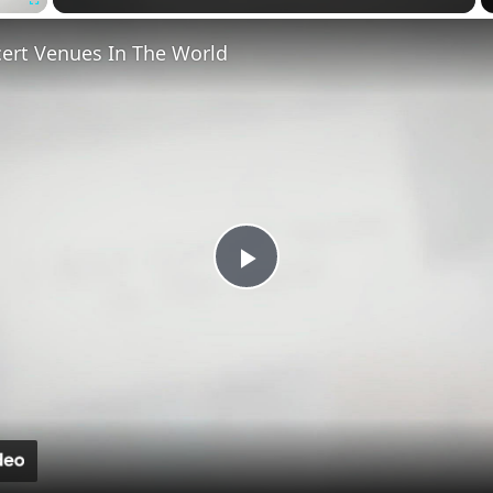
Fullscreen
cert Venues In The World
Play
Video