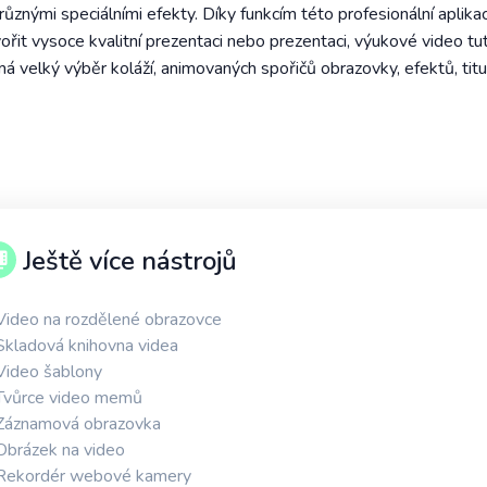
ůznými speciálními efekty. Díky funkcím této profesionální aplika
tvořit vysoce kvalitní prezentaci nebo prezentaci, výukové video tu
má velký výběr koláží, animovaných spořičů obrazovky, efektů, tit
Ještě více nástrojů
Video na rozdělené obrazovce
Skladová knihovna videa
Video šablony
Tvůrce video memů
Záznamová obrazovka
Obrázek na video
Rekordér webové kamery