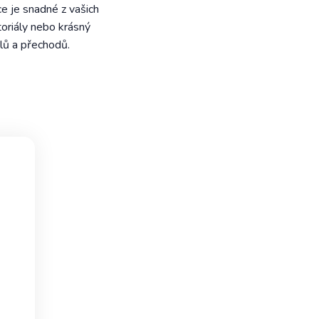
ce je snadné z vašich
toriály nebo krásný
ulů a přechodů.