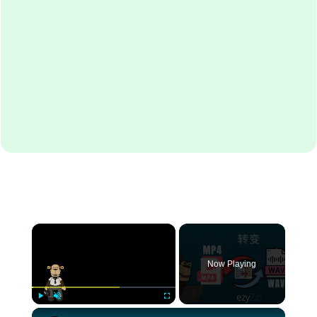
×
Now Playing
×
Play
Unmute
Fullscreen