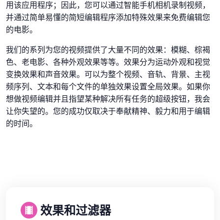
用该应用程序；因此，您可以通过智能手机相机录制视频，
并通过简单易懂的简短编辑程序添加特殊效果来免费编辑您
的电影。
我们的系列为您的视频提供了大量不同的效果：模糊、棕褐
色、老电影、各种外观效果等等。效果分为运动外观和视觉
变换效果和声音效果。可以为整个视频、音轨、背景、主视
频序列、文本和每个文件的单独效果设置全局效果。如果你
想做视频编辑并且指望某种解决所有任务的超级按钮，我会
让你失望的。您的成功仅取决于奉献精神、毅力和用于编辑
的时间。
效果和过滤器