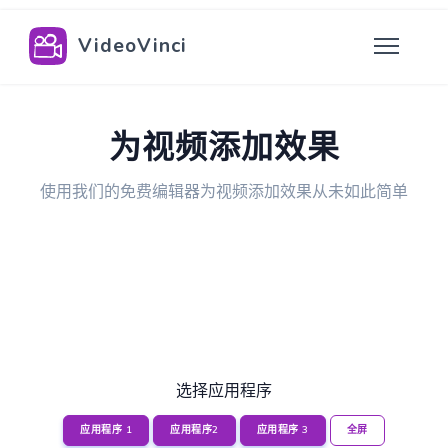
VideoVinci
为视频添加效果
使用我们的免费编辑器为视频添加效果从未如此简单
选择应用程序
应用程序 1
应用程序2
应用程序 3
全屏