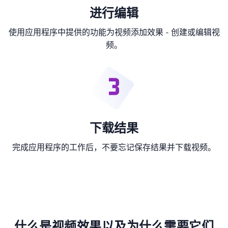
进行编辑
使用应用程序中提供的功能为视频添加效果 - 创建或编辑视
频。
下载结果
完成应用程序的工作后，不要忘记保存结果并下载视频。
什么是视频效果以及为什么需要它们