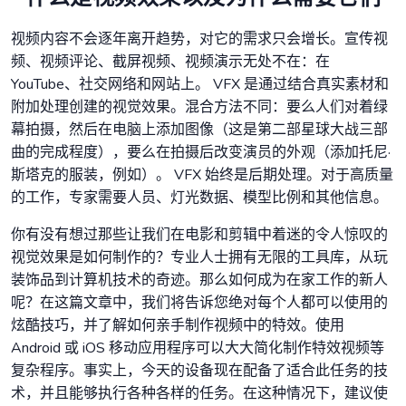
视频内容不会逐年离开趋势，对它的需求只会增长。宣传视
频、视频评论、截屏视频、视频演示无处不在：在
YouTube、社交网络和网站上。 VFX 是通过结合真实素材和
附加处理创建的视觉效果。混合方法不同：要么人们对着绿
幕拍摄，然后在电脑上添加图像（这是第二部星球大战三部
曲的完成程度），要么在拍摄后改变演员的外观（添加托尼·
斯塔克的服装，例如）。 VFX 始终是后期处理。对于高质量
的工作，专家需要人员、灯光数据、模型比例和其他信息。
你有没有想过那些让我们在电影和剪辑中着迷的令人惊叹的
视觉效果是如何制作的？专业人士拥有无限的工具库，从玩
装饰品到计算机技术的奇迹。那么如何成为在家工作的新人
呢？在这篇文章中，我们将告诉您绝对每个人都可以使用的
炫酷技巧，并了解如何亲手制作视频中的特效。使用
Android 或 iOS 移动应用程序可以大大简化制作特效视频等
复杂程序。事实上，今天的设备现在配备了适合此任务的技
术，并且能够执行各种各样的任务。在这种情况下，建议使