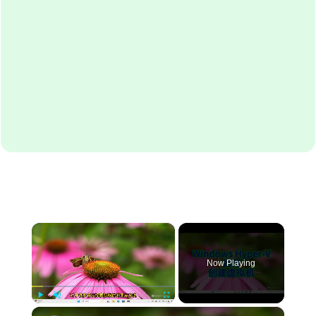
×
Now Playing
×
Play
Unmute
Fullscreen