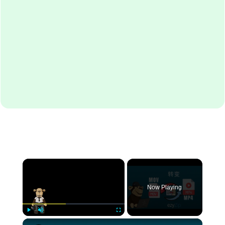
×
Now Playing
×
Play
Unmute
Fullscreen