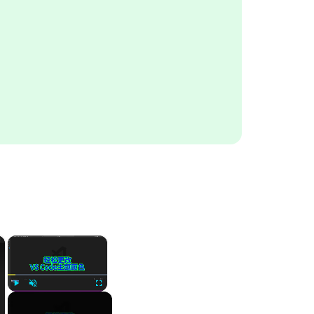
×
×
Play
Unmute
Fullscreen