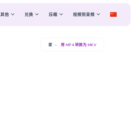
其他
兑换
压缩
视频到音频
家
将 MP4 转换为 MKV