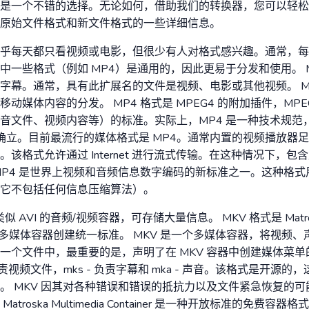
是一个不错的选择。无论如何，借助我们的转换器，您可以轻松
原始文件格式和新文件格式的一些详细信息。
乎每天都只看视频或电影，但很少有人对格式感兴趣。通常，每
中一些格式（例如 MP4）是通用的，因此更易于分发和使用。 M
字幕。通常，具有此扩展名的文件是视频、电影或其他视频。 M
动媒体内容的分发。 MP4 格式是 MPEG4 的附加插件，MPE
音文件、视频内容等）的标准。实际上，MP4 是一种技术规范
6-1 中确立。目前最流行的媒体格式是 MP4。通常内置的视频播放
该格式允许通过 Internet 进行流式传输。在这种情况下，
MP4 是世界上视频和音频信息数字编码的新标准之一。这种格
它不包括任何信息压缩算法）。
似 AVI 的音频/视频容器，可存储大量信息。 MKV 格式是 Matr
上的多媒体容器创建统一标准。 MKV 是一个多媒体容器，将视频
一个文件中，最重要的是，声明了在 MKV 容器中创建媒体菜
负责视频文件，mks - 负责字幕和 mka - 声音。该格式是开源
。 MKV 因其对各种错误和错误的抵抗力以及文件紧急恢复的
troska Multimedia Container 是一种开放标准的免费