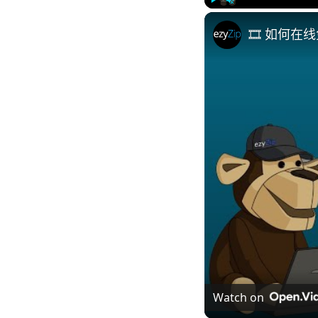
Play
Unmute
🎞️ 如何在
Watch on