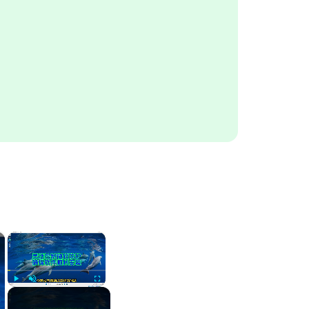
×
×
Play
Unmute
Fullscreen