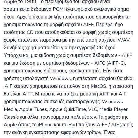
Apple το 1988. Το περιεχόμενο του αρχείου είναι
ασυμπίεστα δεδομένα PCM, ένα ψηφιακό αναλογικό σήμα
ήχου. Αρχείο ήχου υψηλής ποιότητας που δημιουργήθηκε
χρησιμοποιώντας τη μορφή αρχείου AIFF. Περιέχει ήχο
ποιότητας CD που αποθηκεύεται σε μορφή χωρίς συμπίεση
χωρίς απώλειες παρόμοια με την επέκταση αρχείου .WAV.
Συνήθως χρησιμοποιείται για την εγγραφή CD ήχου.
Υπάρχει και μια έκδοση χωρίς συμπίεση δεδομένων - AIFF
και μια έκδοση με συμπίεση δεδομένων - AIFC (AIFF-C),
χρησιμοποιώντας διάφορους κωδικοποιητές. Εάν είστε
χρήστης υπολογιστή Windows, η επέκταση αρχείου θα είναι
.AIF και εάν χρησιμοποιείτε υπολογιστή MacOS, η επέκταση
θα είναι .AIFF. Μπορείτε να παίξετε μουσική AIFF και AIF
χρησιμοποιώντας συσκευές αναπαραγωγής: Windows
Media, Apple iTunes, Apple QuickTime, VLC, Media Player
Classic και άλλα προγράμματα πολυμέσων. Τα gadget της
Apple όπως το iPhone και το iPad παίζουν AIFF / AIF χωρίς
την ανάγκη εγκατάστασης εφαρμογών τρίτων. Ένας