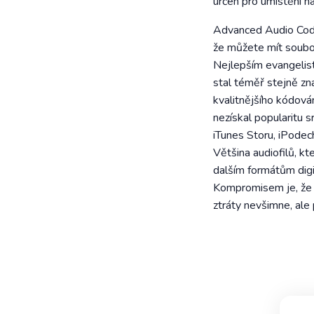
určen pro umístění n
Advanced Audio Codi
že můžete mít soubor
Nejlepším evangelist
stal téměř stejně zn
kvalitnějšího kódov
nezískal popularitu
iTunes Storu, iPodec
Většina audiofilů, k
dalším formátům digi
Kompromisem je, že j
ztráty nevšimne, al