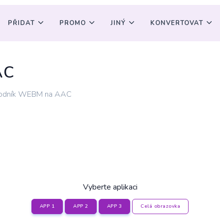
PŘIDAT
PROMO
JINÝ
KONVERTOVAT
AC
řevodník WEBM na AAC
Vyberte aplikaci
APP 1
APP 2
APP 3
Celá obrazovka