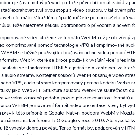
uboru je často nutný převod, protože původní formát zabírá v pamě
stačí extrahovat zvukovou stopu z video souboru, v takovém pří
ukového formátu. V každém případě můžete pomocí našeho přev
 úkol. Níže naleznete několik podrobností o původním a novém f
rimované video uložené ve formátu WebM, což je otevřený vys
ideo komprimované pomocí technologie VP8 a komprimované aud
y WEBM se běžně používají k doručování online videa pomocí
 formátu WebM, které se široce používá k vysílání videí přes inte
v souladu se standardem HTML5 a jedná se o kontejner, ve kter
 a audio streamy. Kontejner souborů WebM obsahuje video str
nebo VP9, audio stream komprimovaný pomocí kodeku Vorbis 
 titulky jako WebVTT. Struktura souboru WebM ve skutečnosti op
ze ve velmi zkrácené podobě, pokud jde o rozmanitost formátů a
ponou WEBM je inovativní formát video prezentace, který byl vy
 práv k této příponě je Google. Nativní podpora WebM v Mozilla 
známena na konferenci I / O Google v roce 2010. Ale vysoká kva
 již vynesly dobrou pověst. Tento formát byl podporován v HT