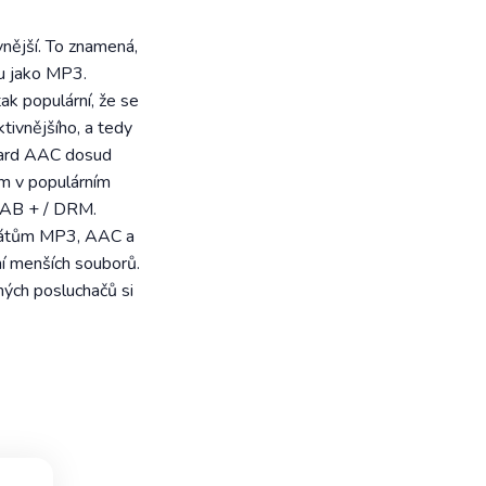
nější. To znamená,
ku jako MP3.
k populární, že se
tivnějšího, a tedy
ndard AAC dosud
em v populárním
 DAB + / DRM.
ormátům MP3, AAC a
ní menších souborů.
ných posluchačů si