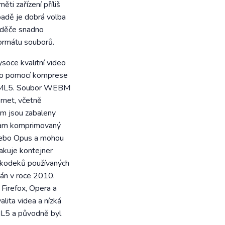
ti zařízení příliš
padě je dobrá volba
aděče snadno
ormátu souborů.
oce kvalitní video
io pomocí komprese
 HTML5. Soubor WEBM
rnet, včetně
ém jsou zabaleny
eam komprimovaný
nebo Opus a mohou
akuje kontejner
 kodeků používaných
dán v roce 2010.
Firefox, Opera a
lita videa a nízká
ML5 a původně byl