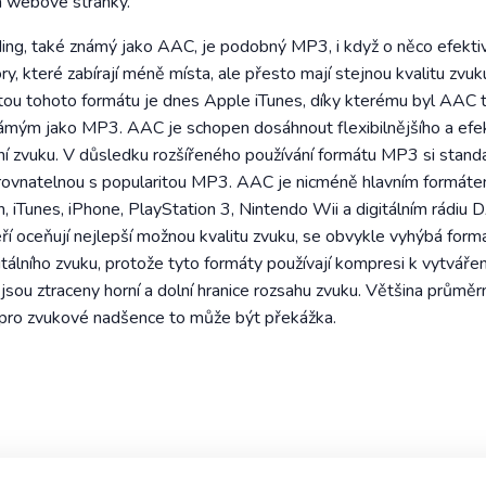
a webové stránky.
ng, také známý jako AAC, je podobný MP3, i když o něco efektiv
y, které zabírají méně místa, ale přesto mají stejnou kvalitu zvu
ou tohoto formátu je dnes Apple iTunes, díky kterému byl AAC ta
ámým jako MP3. AAC je schopen dosáhnout flexibilnějšího a efek
ání zvuku. V důsledku rozšířeného používání formátu MP3 si sta
 srovnatelnou s popularitou MP3. AAC je nicméně hlavním formát
h, iTunes, iPhone, PlayStation 3, Nintendo Wii a digitálním rádiu
teří oceňují nejlepší možnou kvalitu zvuku, se obvykle vyhýbá f
tálního zvuku, protože tyto formáty používají kompresi k vytváře
sou ztraceny horní a dolní hranice rozsahu zvuku. Většina průměr
e pro zvukové nadšence to může být překážka.