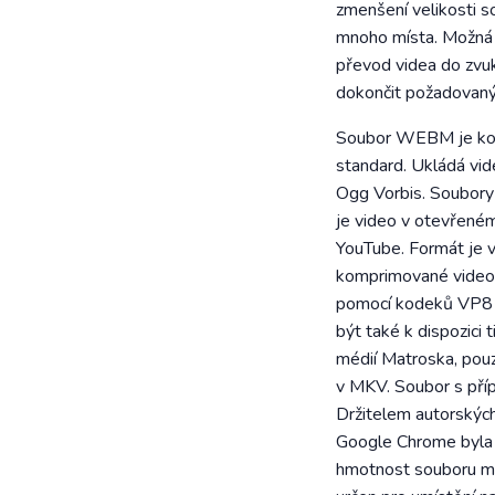
zmenšení velikosti so
mnoho místa. Možná 
převod videa do zv
dokončit požadovaný
Soubor WEBM je komp
standard. Ukládá v
Ogg Vorbis. Soubor
je video v otevřeném
YouTube. Formát je 
komprimované video
pomocí kodeků VP8 
být také k dispozici
médií Matroska, pou
v MKV. Soubor s pří
Držitelem autorských
Google Chrome byla o
hmotnost souboru mu