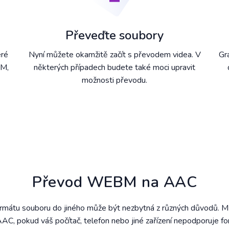
Převeďte soubory
eré
Nyní můžete okamžitě začít s převodem videa. V
Gr
BM,
některých případech budete také moci upravit
možnosti převodu.
Převod WEBM na AAC
rmátu souboru do jiného může být nezbytná z různých důvodů. Mů
, pokud váš počítač, telefon nebo jiné zařízení nepodporuje