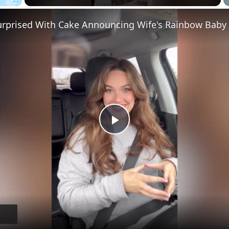
Fullscreen
Play
Video