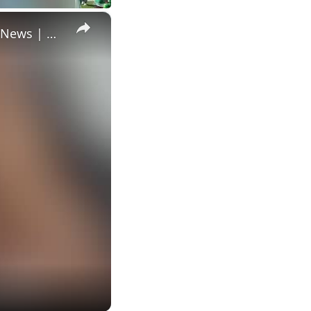
×
Husband Surprised With Cake Announcing Wife's Rainbow Baby News | Happily TV