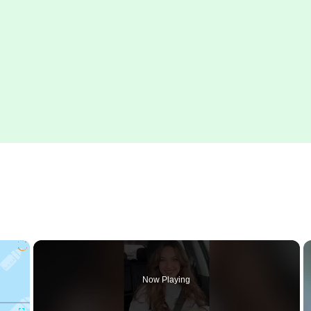
×
Now Playing