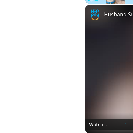
Play
Unmute
Watch on