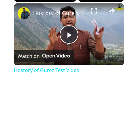
×
Play
Unmute
Fullscreen
Hostory of Gurez Test Video
Play
Watch on
Video
Hostory of Gurez Test Video