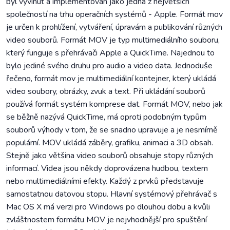
byl vyvinut a implementován jako jedna z největších
společností na trhu operačních systémů - Apple. Formát mov
je určen k prohlížení, vytváření, úpravám a publikování různých
video souborů. Formát MOV je typ multimediálního souboru,
který funguje s přehrávači Apple a QuickTime. Najednou to
bylo jediné svého druhu pro audio a video data. Jednoduše
řečeno, formát mov je multimediální kontejner, který ukládá
video soubory, obrázky, zvuk a text. Při ukládání souborů
používá formát systém komprese dat. Formát MOV, nebo jak
se běžně nazývá QuickTime, má oproti podobným typům
souborů výhody v tom, že se snadno upravuje a je nesmírně
populární. MOV ukládá záběry, grafiku, animaci a 3D obsah.
Stejně jako většina video souborů obsahuje stopy různých
informací. Videa jsou někdy doprovázena hudbou, textem
nebo multimediálními efekty. Každý z prvků představuje
samostatnou datovou stopu. Hlavní systémový přehrávač s
Mac OS X má verzi pro Windows po dlouhou dobu a kvůli
zvláštnostem formátu MOV je nejvhodnější pro spuštění