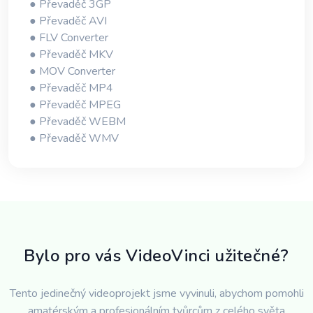
● Převaděč 3GP
● Převaděč AVI
● FLV Converter
● Převaděč MKV
● MOV Converter
● Převaděč MP4
● Převaděč MPEG
● Převaděč WEBM
● Převaděč WMV
Bylo pro vás VideoVinci užitečné?
Tento jedinečný videoprojekt jsme vyvinuli, abychom pomohli
amatérským a profesionálním tvůrcům z celého světa