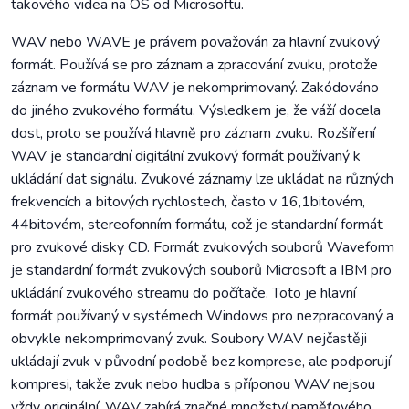
takového videa na OS od Microsoftu.
WAV nebo WAVE je právem považován za hlavní zvukový
formát. Používá se pro záznam a zpracování zvuku, protože
záznam ve formátu WAV je nekomprimovaný. Zakódováno
do jiného zvukového formátu. Výsledkem je, že váží docela
dost, proto se používá hlavně pro záznam zvuku. Rozšíření
WAV je standardní digitální zvukový formát používaný k
ukládání dat signálu. Zvukové záznamy lze ukládat na různých
frekvencích a bitových rychlostech, často v 16,1bitovém,
44bitovém, stereofonním formátu, což je standardní formát
pro zvukové disky CD. Formát zvukových souborů Waveform
je standardní formát zvukových souborů Microsoft a IBM pro
ukládání zvukového streamu do počítače. Toto je hlavní
formát používaný v systémech Windows pro nezpracovaný a
obvykle nekomprimovaný zvuk. Soubory WAV nejčastěji
ukládají zvuk v původní podobě bez komprese, ale podporují
kompresi, takže zvuk nebo hudba s příponou WAV nejsou
vždy originální. WAV zabírá značné množství paměťového