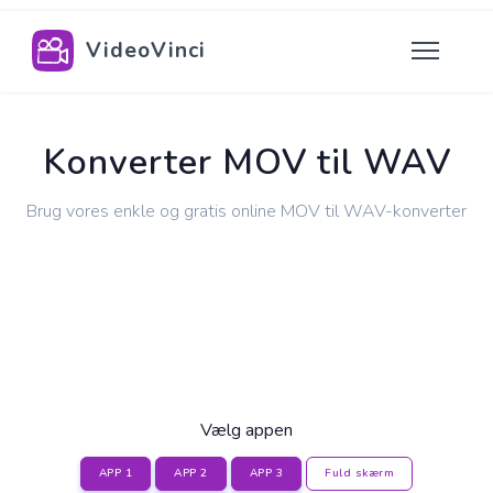
VideoVinci
Konverter MOV til WAV
Brug vores enkle og gratis online MOV til WAV-konverter
Vælg appen
APP 1
APP 2
APP 3
Fuld skærm