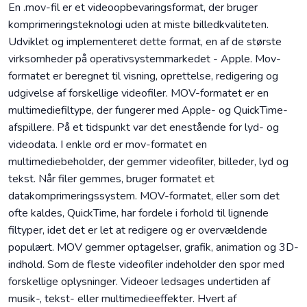
En .mov-fil er et videoopbevaringsformat, der bruger
komprimeringsteknologi uden at miste billedkvaliteten.
Udviklet og implementeret dette format, en af de største
virksomheder på operativsystemmarkedet - Apple. Mov-
formatet er beregnet til visning, oprettelse, redigering og
udgivelse af forskellige videofiler. MOV-formatet er en
multimediefiltype, der fungerer med Apple- og QuickTime-
afspillere. På et tidspunkt var det enestående for lyd- og
videodata. I enkle ord er mov-formatet en
multimediebeholder, der gemmer videofiler, billeder, lyd og
tekst. Når filer gemmes, bruger formatet et
datakomprimeringssystem. MOV-formatet, eller som det
ofte kaldes, QuickTime, har fordele i forhold til lignende
filtyper, idet det er let at redigere og er overvældende
populært. MOV gemmer optagelser, grafik, animation og 3D-
indhold. Som de fleste videofiler indeholder den spor med
forskellige oplysninger. Videoer ledsages undertiden af
musik-, tekst- eller multimedieeffekter. Hvert af