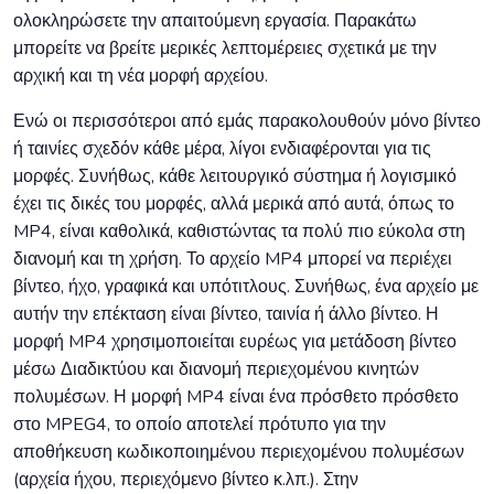
ολοκληρώσετε την απαιτούμενη εργασία. Παρακάτω
μπορείτε να βρείτε μερικές λεπτομέρειες σχετικά με την
αρχική και τη νέα μορφή αρχείου.
Ενώ οι περισσότεροι από εμάς παρακολουθούν μόνο βίντεο
ή ταινίες σχεδόν κάθε μέρα, λίγοι ενδιαφέρονται για τις
μορφές. Συνήθως, κάθε λειτουργικό σύστημα ή λογισμικό
έχει τις δικές του μορφές, αλλά μερικά από αυτά, όπως το
MP4, είναι καθολικά, καθιστώντας τα πολύ πιο εύκολα στη
διανομή και τη χρήση. Το αρχείο MP4 μπορεί να περιέχει
βίντεο, ήχο, γραφικά και υπότιτλους. Συνήθως, ένα αρχείο με
αυτήν την επέκταση είναι βίντεο, ταινία ή άλλο βίντεο. Η
μορφή MP4 χρησιμοποιείται ευρέως για μετάδοση βίντεο
μέσω Διαδικτύου και διανομή περιεχομένου κινητών
πολυμέσων. Η μορφή MP4 είναι ένα πρόσθετο πρόσθετο
στο MPEG4, το οποίο αποτελεί πρότυπο για την
αποθήκευση κωδικοποιημένου περιεχομένου πολυμέσων
(αρχεία ήχου, περιεχόμενο βίντεο κ.λπ.). Στην