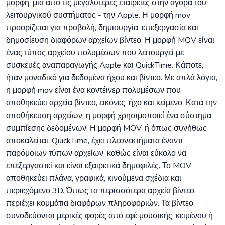
μορφή, μία από τις μεγαλύτερες εταιρείες στην αγορά του
λειτουργικού συστήματος - την Apple. Η μορφή mov
προορίζεται για προβολή, δημιουργία, επεξεργασία και
δημοσίευση διαφόρων αρχείων βίντεο. Η μορφή MOV είναι
ένας τύπος αρχείου πολυμέσων που λειτουργεί με
συσκευές αναπαραγωγής Apple και QuickTime. Κάποτε,
ήταν μοναδικό για δεδομένα ήχου και βίντεο. Με απλά λόγια,
η μορφή mov είναι ένα κοντέινερ πολυμέσων που
αποθηκεύει αρχεία βίντεο, εικόνες, ήχο και κείμενο. Κατά την
αποθήκευση αρχείων, η μορφή χρησιμοποιεί ένα σύστημα
συμπίεσης δεδομένων. Η μορφή MOV, ή όπως συνήθως
αποκαλείται, QuickTime, έχει πλεονεκτήματα έναντι
παρόμοιων τύπων αρχείων, καθώς είναι εύκολο να
επεξεργαστεί και είναι εξαιρετικά δημοφιλές. Το MOV
αποθηκεύει πλάνα, γραφικά, κινούμενα σχέδια και
περιεχόμενο 3D. Όπως τα περισσότερα αρχεία βίντεο,
περιέχει κομμάτια διαφόρων πληροφοριών. Τα βίντεο
συνοδεύονται μερικές φορές από εφέ μουσικής, κειμένου ή