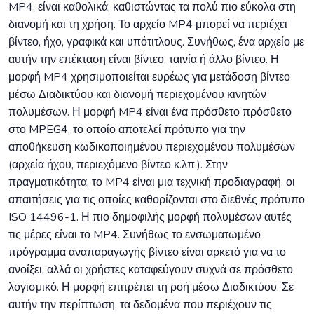
MP4, είναι καθολικά, καθιστώντας τα πολύ πιο εύκολα στη
διανομή και τη χρήση. Το αρχείο MP4 μπορεί να περιέχει
βίντεο, ήχο, γραφικά και υπότιτλους. Συνήθως, ένα αρχείο με
αυτήν την επέκταση είναι βίντεο, ταινία ή άλλο βίντεο. Η
μορφή MP4 χρησιμοποιείται ευρέως για μετάδοση βίντεο
μέσω Διαδικτύου και διανομή περιεχομένου κινητών
πολυμέσων. Η μορφή MP4 είναι ένα πρόσθετο πρόσθετο
στο MPEG4, το οποίο αποτελεί πρότυπο για την
αποθήκευση κωδικοποιημένου περιεχομένου πολυμέσων
(αρχεία ήχου, περιεχόμενο βίντεο κ.λπ.). Στην
πραγματικότητα, το MP4 είναι μια τεχνική προδιαγραφή, οι
απαιτήσεις για τις οποίες καθορίζονται στο διεθνές πρότυπο
ISO 14496-1. Η πιο δημοφιλής μορφή πολυμέσων αυτές
τις μέρες είναι το MP4. Συνήθως το ενσωματωμένο
πρόγραμμα αναπαραγωγής βίντεο είναι αρκετό για να το
ανοίξει, αλλά οι χρήστες καταφεύγουν συχνά σε πρόσθετο
λογισμικό. Η μορφή επιτρέπει τη ροή μέσω Διαδικτύου. Σε
αυτήν την περίπτωση, τα δεδομένα που περιέχουν τις