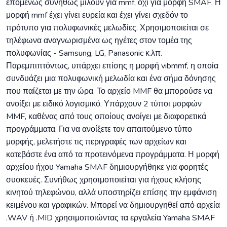
επομένως συνήθως μιλούν για mmf, όχι για μορφή SMAF. Η
μορφή mmf έχει γίνει ευρεία και έχει γίνει σχεδόν το
πρότυπο για πολυφωνικές μελωδίες. Χρησιμοποιείται σε
τηλέφωνα αναγνωρισμένα ως ηγέτες στον τομέα της
πολυφωνίας - Samsung, LG, Panasonic κ.λπ.
Παρεμπιπτόντως, υπάρχει επίσης η μορφή vibmmf, η οποία
συνδυάζει μια πολυφωνική μελωδία και ένα σήμα δόνησης
που παίζεται με την ώρα. Το αρχείο MMF θα μπορούσε να
ανοίξει με ειδικό λογισμικό. Υπάρχουν 2 τύποι μορφών
MMF, καθένας από τους οποίους ανοίγει με διαφορετικά
προγράμματα. Για να ανοίξετε τον απαιτούμενο τύπο
μορφής, μελετήστε τις περιγραφές των αρχείων και
κατεβάστε ένα από τα προτεινόμενα προγράμματα. Η μορφή
αρχείου ήχου Yamaha SMAF δημιουργήθηκε για φορητές
συσκευές. Συνήθως χρησιμοποιείται για ήχους κλήσης
κινητού τηλεφώνου, αλλά υποστηρίζει επίσης την εμφάνιση
κειμένου και γραφικών. Μπορεί να δημιουργηθεί από αρχεία
.WAV ή .MID χρησιμοποιώντας τα εργαλεία Yamaha SMAF