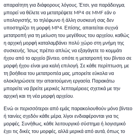
απαραίτητη για διάφορους λόγους. Έτσι, για παράδειγμα,
μπορεί να θέλετε να μετατρέψετε MP4 σε MMF εάν ο
υπολογιστής, το τηλέφωνο ή άλλη συσκευή σας δεν
υποστηρίζει τη μορφή MP4. Επίσης, απαιτείται συχνά
μετατροπή για τη μείωση του μεγέθους του αρχείου, καθώς
η αρχική μορφή καταλαμβάνει πολύ χώρο στη μνήμη της
συσκευής. Ίσως πρέπει απλώς να εξαγάγετε το κομμάτι
ήχου από το αρχείο βίντεο, οπότε η μετατροπή του βίντεο σε
μορφή ήχου είναι μια καλή επιλογή. Σε κάθε περίπτωση, με
τη βοήθεια του μετατροπέα μας, μπορείτε εύκολα να
ολοκληρώσετε την απαιτούμενη εργασία. Παρακάτω
μπορείτε να βρείτε μερικές λεπτομέρειες σχετικά με την
αρχική και τη νέα μορφή αρχείου.
Ενώ οι περισσότεροι από εμάς παρακολουθούν μόνο βίντεο
ή ταινίες σχεδόν κάθε μέρα, λίγοι ενδιαφέρονται για τις
μορφές. Συνήθως, κάθε λειτουργικό σύστημα ή λογισμικό
έχει τις δικές του μορφές, αλλά μερικά από αυτά, όπως το