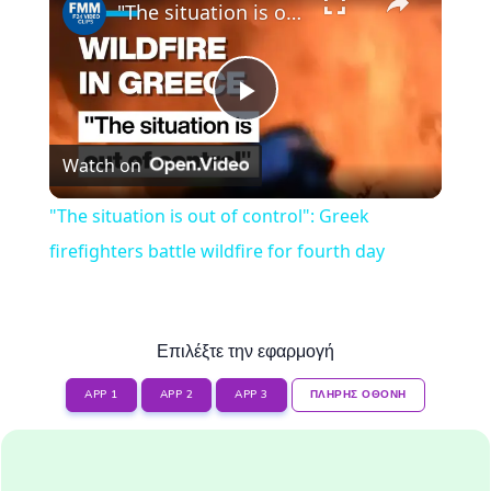
"The situation is out of control": Greek firefighters battle wildfire for fourth day
Play
Watch on
Video
"The situation is out of control": Greek
firefighters battle wildfire for fourth day
Επιλέξτε την εφαρμογή
APP 1
APP 2
APP 3
ΠΛΗΡΗΣ ΟΘΟΝΗ