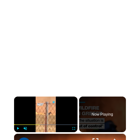
×
Now Playing
×
Play
Unmute
Fullscreen