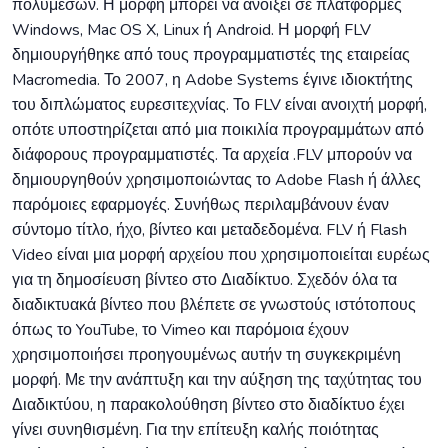
πολυμέσων. Η μορφή μπορεί να ανοίξει σε πλατφόρμες
Windows, Mac OS X, Linux ή Android. Η μορφή FLV
δημιουργήθηκε από τους προγραμματιστές της εταιρείας
Macromedia. Το 2007, η Adobe Systems έγινε ιδιοκτήτης
του διπλώματος ευρεσιτεχνίας. Το FLV είναι ανοιχτή μορφή,
οπότε υποστηρίζεται από μια ποικιλία προγραμμάτων από
διάφορους προγραμματιστές. Τα αρχεία .FLV μπορούν να
δημιουργηθούν χρησιμοποιώντας το Adobe Flash ή άλλες
παρόμοιες εφαρμογές. Συνήθως περιλαμβάνουν έναν
σύντομο τίτλο, ήχο, βίντεο και μεταδεδομένα. FLV ή Flash
Video είναι μια μορφή αρχείου που χρησιμοποιείται ευρέως
για τη δημοσίευση βίντεο στο Διαδίκτυο. Σχεδόν όλα τα
διαδικτυακά βίντεο που βλέπετε σε γνωστούς ιστότοπους
όπως το YouTube, το Vimeo και παρόμοια έχουν
χρησιμοποιήσει προηγουμένως αυτήν τη συγκεκριμένη
μορφή. Με την ανάπτυξη και την αύξηση της ταχύτητας του
Διαδικτύου, η παρακολούθηση βίντεο στο διαδίκτυο έχει
γίνει συνηθισμένη. Για την επίτευξη καλής ποιότητας