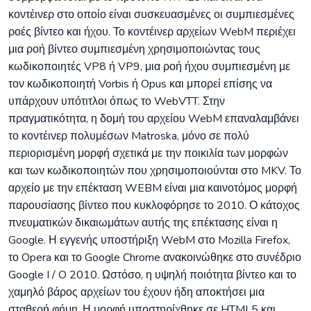
κοντέινερ στο οποίο είναι συσκευασμένες οι συμπιεσμένες
ροές βίντεο και ήχου. Το κοντέινερ αρχείων WebM περιέχει
μια ροή βίντεο συμπιεσμένη χρησιμοποιώντας τους
κωδικοποιητές VP8 ή VP9, ​​μια ροή ήχου συμπιεσμένη με
τον κωδικοποιητή Vorbis ή Opus και μπορεί επίσης να
υπάρχουν υπότιτλοι όπως το WebVTT. Στην
πραγματικότητα, η δομή του αρχείου WebM επαναλαμβάνει
το κοντέινερ πολυμέσων Matroska, μόνο σε πολύ
περιορισμένη μορφή σχετικά με την ποικιλία των μορφών
και των κωδικοποιητών που χρησιμοποιούνται στο MKV. Το
αρχείο με την επέκταση WEBM είναι μια καινοτόμος μορφή
παρουσίασης βίντεο που κυκλοφόρησε το 2010. Ο κάτοχος
πνευματικών δικαιωμάτων αυτής της επέκτασης είναι η
Google. Η εγγενής υποστήριξη WebM στο Mozilla Firefox,
το Opera και το Google Chrome ανακοινώθηκε στο συνέδριο
Google I / O 2010. Ωστόσο, η υψηλή ποιότητα βίντεο και το
χαμηλό βάρος αρχείων του έχουν ήδη αποκτήσει μια
σταθερή φήμη. Η μορφή υποστηρίχθηκε σε HTML5 και