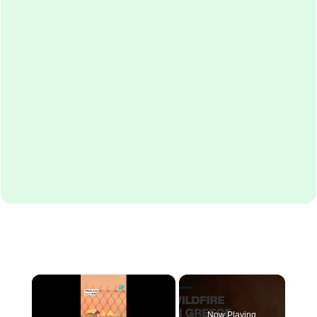
×
Now Playing