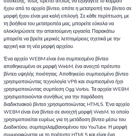
συσκευής. Ίσως πρέπει απλώς να εξαγάγετε το κομμάτι
ήχου από το αρχείο βίντεο, οπότε η μετατροπή του βίντεο σε
μορφή ήχου είναι μια καλή επιλογή. Σε κάθε περίπτωση, με
τη βοήθεια του μετατροπέα μας, μπορείτε εύκολα να
ολοκληρώσετε την απαιτούμενη εργασία. Παρακάτω
μπορείτε να βρείτε μερικές λεπτομέρειες σχετικά με την
αρχική και τη νέα μορφή αρχείου.
Ένα αρχείο WEBM είναι ένα συμπιεσμένο βίντεο
αποθηκευμένο σε μορφή WebM, ένα ανοιχτό πρότυπο
βίντεο υψηλής ποιότητας. Αποθηκεύει συμπιεσμένο βίντεο
χρησιμοποιώντας τεχνολογία VP8 και συμπιεσμένο ήχο
χρησιμοποιώντας συμπίεση Ogg Vorbis. Τα αρχεία WEBM
χρησιμοποιούνται συνήθως για την παράδοση
διαδικτυακού βίντεο χρησιμοποιώντας HTML5. Ένα αρχείο
WEBM είναι ένα βίντεο σε ανοιχτή μορφή WebM, το οποίο
χρησιμοποιείται ευρέως για τη μετάδοση βίντεο μέσω του
Διαδικτύου, συμπεριλαμβανομένου του YouTube. Η μορφή
συμμορφώνεται με το πρότυπο HTML5 και είναι ένα