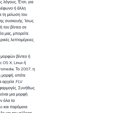
 λόγους. Έτσι, για
ηλέφωνο ή άλλη
α τη μείωση του
της συσκευής. Ίσως
ή του βίντεο σε
έα μας, μπορείτε
ρικές λεπτομέρειες
ν μορφών βίντεο ή
 OS X, Linux ή
romedia. Το 2007, η
ή μορφή, οπότε
 αρχεία .FLV
εφαρμογές. Συνήθως
 είναι μια μορφή
ν όλα τα
eo και παρόμοια