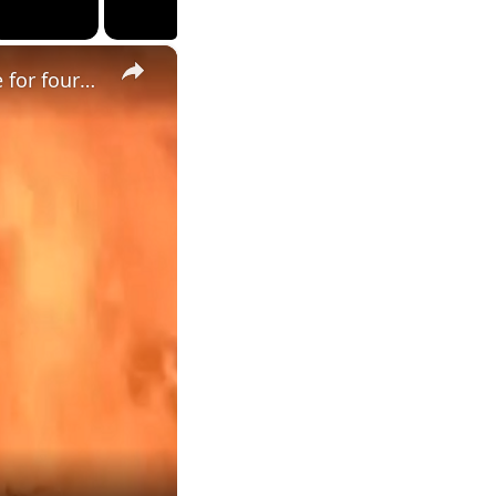
×
"The situation is out of control": Greek firefighters battle wildfire for fourth day