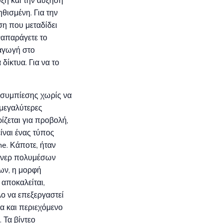
ξη και την αύξηση
ηθισμένη. Για την
ση που μεταδίδει
ναπαράγετε το
ραγωγή στο
δίκτυα. Για να το
 συμπίεσης χωρίς να
 μεγαλύτερες
ίζεται για προβολή,
ίναι ένας τύπος
e. Κάποτε, ήταν
τέινερ πολυμέσων
ίων, η μορφή
αποκαλείται,
λο να επεξεργαστεί
ια και περιεχόμενο
 Τα βίντεο