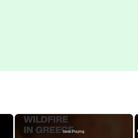
×
Now Playing