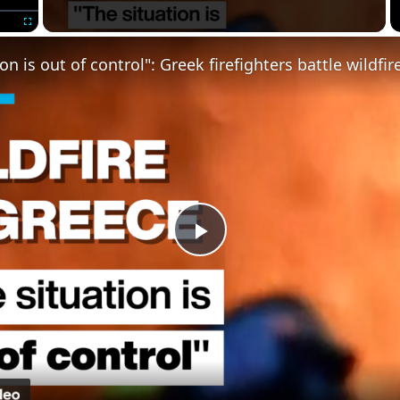
Fullscreen
Play
Video