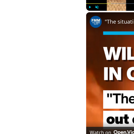
Play
Unmute
Watch on