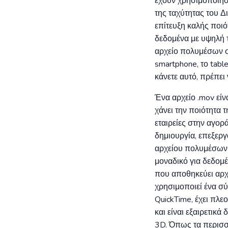
έχουν χρησιμοποιήσ
της ταχύτητας του Δ
επίτευξη καλής ποιό
δεδομένα με υψηλή τ
αρχείο πολυμέσων σ
smartphone, το tabl
κάνετε αυτό, πρέπει
Ένα αρχείο .mov εί
χάνει την ποιότητα 
εταιρείες στην αγορ
δημιουργία, επεξερ
αρχείου πολυμέσων 
μοναδικό για δεδομέ
που αποθηκεύει αρχε
χρησιμοποιεί ένα σ
QuickTime, έχει πλε
και είναι εξαιρετικ
3D. Όπως τα περισσό