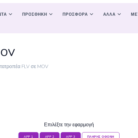
ΝΤΑ
ΠΡΟΣΘΉΚΗ
ΠΡΟΣΦΟΡΆ
ΑΛΛΑ
ΜΕ
MOV
μετατροπέα FLV σε MOV
Επιλέξτε την εφαρμογή
APP 1
APP 2
APP 3
ΠΛΗΡΗΣ ΟΘΟΝΗ