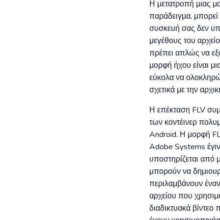
Η μετατροπή μιας μο
παράδειγμα, μπορεί 
συσκευή σας δεν υπο
μεγέθους του αρχεί
πρέπει απλώς να εξα
μορφή ήχου είναι μι
εύκολα να ολοκληρώσ
σχετικά με την αρχικ
Η επέκταση FLV συμπ
των κοντέινερ πολυ
Android. Η μορφή F
Adobe Systems έγινε
υποστηρίζεται από 
μπορούν να δημιουρ
περιλαμβάνουν έναν 
αρχείου που χρησιμο
διαδικτυακά βίντεο