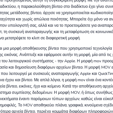
ει προηγουμένως αυτήν τη συγκεκριμένη μορφή. Με την ανάπτυ
ιαδικτύου, η παρακολούθηση βίντεο στο διαδίκτυο έχει γίνει συν
τητας μετάδοσης βίντεο, άρχισε να χρησιμοποιείται κωδικοποίη
αχύτητα και χωρίς απώλεια ποιότητας. Μπορείτε όχι μόνο να α
τον υπολογιστή σας, αλλά και να το προετοιμάσετε για αναπα
et, τη συσκευή αναπαραγωγής και τη μεταφόρτωση σε κοινωνικά 
 να μετατρέψετε το κλιπ σε διαφορετική μορφή.
ναι μια μορφή αποθήκευσης βίντεο που χρησιμοποιεί τεχνολογία
της εικόνας. Ανάπτυξε και εφάρμοσε αυτήν τη μορφή, μία από τις
ά του λειτουργικού συστήματος - την Apple. Η μορφή mov προορ
γασία και δημοσίευση διαφόρων αρχείων βίντεο. Η μορφή MOV ε
που λειτουργεί με συσκευές αναπαραγωγής Apple και QuickTim
να ήχου και βίντεο. Με απλά λόγια, η μορφή mov είναι ένα κον
ία βίντεο, εικόνες, ήχο και κείμενο. Κατά την αποθήκευση αρχε
ύστημα συμπίεσης δεδομένων. Η μορφή MOV, ή όπως συνήθως 
ονεκτήματα έναντι παρόμοιων τύπων αρχείων, καθώς είναι εύκο
ά δημοφιλές. Το MOV αποθηκεύει πλάνα, γραφικά, κινούμενα σχέδ
τερα αρχεία βίντεο, περιέχει κομμάτια διαφόρων πληροφοριών.