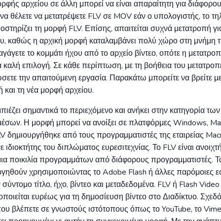
ρφής αρχείου σε άλλη μπορεί να είναι απαραίτητη για διάφορους
να θέλετε να μετατρέψετε FLV σε MOV εάν ο υπολογιστής, το τ
στηρίζει τη μορφή FLV. Επίσης, απαιτείται συχνά μετατροπή γι
ου, καθώς η αρχική μορφή καταλαμβάνει πολύ χώρο στη μνήμη 
γάγετε το κομμάτι ήχου από το αρχείο βίντεο, οπότε η μετατροπ
α καλή επιλογή. Σε κάθε περίπτωση, με τη βοήθεια του μετατροπ
ετε την απαιτούμενη εργασία. Παρακάτω μπορείτε να βρείτε με
ή και τη νέα μορφή αρχείου.
ιέζει σημαντικά το περιεχόμενο και ανήκει στην κατηγορία τω
μέσων. Η μορφή μπορεί να ανοίξει σε πλατφόρμες Windows, Mac
LV δημιουργήθηκε από τους προγραμματιστές της εταιρείας Mac
 ιδιοκτήτης του διπλώματος ευρεσιτεχνίας. Το FLV είναι ανοιχτ
μια ποικιλία προγραμμάτων από διάφορους προγραμματιστές. Τα
γηθούν χρησιμοποιώντας το Adobe Flash ή άλλες παρόμοιες 
σύντομο τίτλο, ήχο, βίντεο και μεταδεδομένα. FLV ή Flash Video
ποιείται ευρέως για τη δημοσίευση βίντεο στο Διαδίκτυο. Σχεδό
 που βλέπετε σε γνωστούς ιστότοπους όπως το YouTube, το Vim