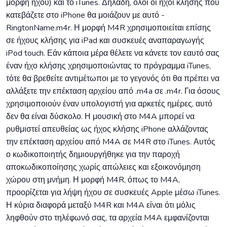
μορφή ήχου) και το iTunes. Δηλαδή, όλοι οι ήχοι κλήσης που
κατεβάζετε στο iPhone θα μοιάζουν με αυτό -
RingtonName.m4r. Η μορφή M4R χρησιμοποιείται επίσης
σε ήχους κλήσης για iPad και συσκευές αναπαραγωγής
iPod touch. Εάν κάποια μέρα θέλετε να κάνετε τον εαυτό σας
έναν ήχο κλήσης χρησιμοποιώντας το πρόγραμμα iTunes,
τότε θα βρεθείτε αντιμέτωποι με το γεγονός ότι θα πρέπει να
αλλάξετε την επέκταση αρχείου από .m4a σε .m4r. Για όσους
χρησιμοποιούν έναν υπολογιστή για αρκετές ημέρες, αυτό
δεν θα είναι δύσκολο. Η μουσική στο M4A μπορεί να
ρυθμιστεί απευθείας ως ήχος κλήσης iPhone αλλάζοντας
την επέκταση αρχείου από M4A σε M4R στο iTunes. Αυτός
ο κωδικοποιητής δημιουργήθηκε για την παροχή
αποκωδικοποίησης χωρίς απώλειες και εξοικονόμηση
χώρου στη μνήμη. Η μορφή M4R, όπως το M4A,
προορίζεται για λήψη ήχου σε συσκευές Apple μέσω iTunes.
Η κύρια διαφορά μεταξύ M4R και M4A είναι ότι μόλις
ληφθούν στο τηλέφωνό σας, τα αρχεία M4A εμφανίζονται