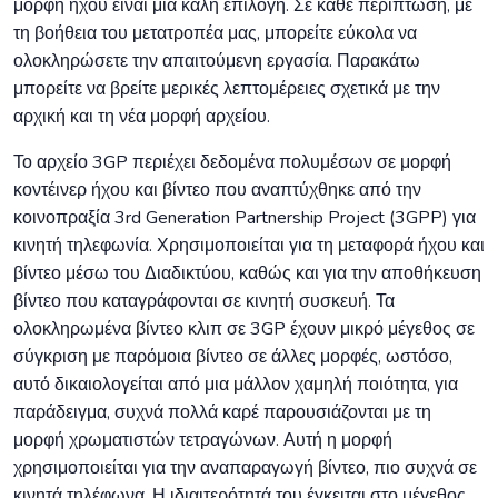
μορφή ήχου είναι μια καλή επιλογή. Σε κάθε περίπτωση, με
τη βοήθεια του μετατροπέα μας, μπορείτε εύκολα να
ολοκληρώσετε την απαιτούμενη εργασία. Παρακάτω
μπορείτε να βρείτε μερικές λεπτομέρειες σχετικά με την
αρχική και τη νέα μορφή αρχείου.
Το αρχείο 3GP περιέχει δεδομένα πολυμέσων σε μορφή
κοντέινερ ήχου και βίντεο που αναπτύχθηκε από την
κοινοπραξία 3rd Generation Partnership Project (3GPP) για
κινητή τηλεφωνία. Χρησιμοποιείται για τη μεταφορά ήχου και
βίντεο μέσω του Διαδικτύου, καθώς και για την αποθήκευση
βίντεο που καταγράφονται σε κινητή συσκευή. Τα
ολοκληρωμένα βίντεο κλιπ σε 3GP έχουν μικρό μέγεθος σε
σύγκριση με παρόμοια βίντεο σε άλλες μορφές, ωστόσο,
αυτό δικαιολογείται από μια μάλλον χαμηλή ποιότητα, για
παράδειγμα, συχνά πολλά καρέ παρουσιάζονται με τη
μορφή χρωματιστών τετραγώνων. Αυτή η μορφή
χρησιμοποιείται για την αναπαραγωγή βίντεο, πιο συχνά σε
κινητά τηλέφωνα. Η ιδιαιτερότητά του έγκειται στο μέγεθος