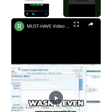
×
Play
Unmute
Fullscreen
MUST-HAVE Video Formats for Podcasters! #shortsvideo
Play