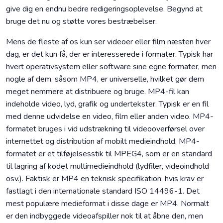
give dig en endnu bedre redigeringsoplevelse. Begynd at
bruge det nu og støtte vores bestræbelser.
Mens de fleste af os kun ser videoer eller film næsten hver
dag, er det kun få, der er interesserede i formater. Typisk har
hvert operativsystem eller software sine egne formater, men
nogle af dem, såsom MP4, er universelle, hvilket gør dem
meget nemmere at distribuere og bruge. MP4-fil kan
indeholde video, lyd, grafik og undertekster. Typisk er en fil
med denne udvidelse en video, film eller anden video. MP4-
formatet bruges i vid udstrækning til videooverførsel over
internettet og distribution af mobilt medieindhold. MP4-
formatet er et tilføjelsesstik til MPEG4, som er en standard
til lagring af kodet multimedieindhold (lydfiler, videoindhold
osv.). Faktisk er MP4 en teknisk specifikation, hvis krav er
fastlagt i den internationale standard ISO 14496-1. Det
mest populære medieformat i disse dage er MP4. Normalt
er den indbyggede videoafspiller nok til at åbne den, men