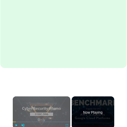
×
Now Playing