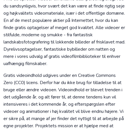
du sandsynligvis, hvor svært det kan være at finde rigtig seje
og højkvalitets videomateriale, især i det offentlige domæne.
En af de mest populære aktier på Internettet, hvor du kan
finde gratis optagelser af meget god kvalitet. Alle videoer er
stilfulde, moderne og smukke - fra fantastisk
landskabsfotografering til lokkende billeder af frisklavet mad.
Dyrelivsoptagelser, fantastiske bybilleder om natten og
mere i vores udvalg af gratis videofilmbiblioteker til enhver
uafhængig filmskaber.
Gratis videoindhold udgives under en Creative Commons
Zero (CC0) licens. Derfor har du ikke brug for tilladelse til at
bruge eller ændre videoen. Videoindhold er blevet trenden i
det udgående år, og alt fører til, at denne tendens kun vil
intensiveres i det kommende år, og efterspørgslen efter
videoer og animationer i høj kvalitet vil blive endnu højere. Vi
er sikre på, at mange af jer finder det nyttigt til at arbejde på
egne projekter. Projektets mission er at hjælpe med at