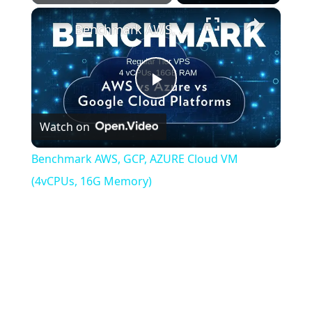
×
Play
Unmute
Fullscreen
Benchmark AWS, GCP, AZURE Cloud VM (4vCPUs, 16G Memory)
Play
Watch on
Video
Benchmark AWS, GCP, AZURE Cloud VM
(4vCPUs, 16G Memory)