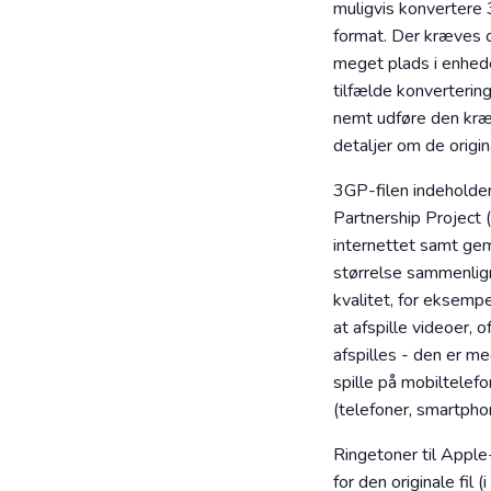
muligvis konvertere 
format. Der kræves og
meget plads i enhede
tilfælde konverterin
nemt udføre den kræ
detaljer om de origin
3GP-filen indeholder
Partnership Project 
internettet samt gem
størrelse sammenlign
kvalitet, for eksemp
at afspille videoer, 
afspilles - den er m
spille på mobiltelefo
(telefoner, smartphon
Ringetoner til Apple-
for den originale fil