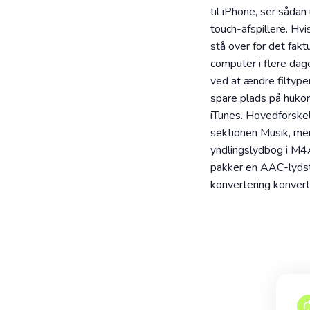
til iPhone, ser såda
touch-afspillere. Hvi
stå over for det fakt
computer i flere dag
ved at ændre filtype
spare plads på huko
iTunes. Hovedforskel
sektionen Musik, me
yndlingslydbog i M4
pakker en AAC-lydstr
konvertering konver