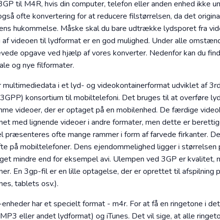
3GP til M4R, hvis din computer, telefon eller anden enhed ikke 
så ofte konvertering for at reducere filstørrelsen, da det origina
ns hukommelse. Måske skal du bare udtrække lydsporet fra videof
g af videoen til lydformat er en god mulighed. Under alle omstæn
vede opgave ved hjælp af vores konverter. Nedenfor kan du find
ale og nye filformater.
 multimediedata i et lyd- og videokontainerformat udviklet af 3r
(3GPP) konsortium til mobiltelefoni. Det bruges til at overføre ly
me videoer, der er optaget på en mobilenhed. De færdige videokli
et med lignende videoer i andre formater, men dette er berettige
el præsenteres ofte mange rammer i form af farvede firkanter. De
ofte på mobiltelefoner. Dens ejendommelighed ligger i størrelsen p
eget mindre end for eksempel avi. Ulempen ved 3GP er kvalitet, me
ner. En 3gp-fil er en lille optagelse, der er oprettet til afspilnin
es, tablets osv.).
enheder har et specielt format - m4r. For at få en ringetone i det
 (i MP3 eller andet lydformat) og iTunes. Det vil sige, at alle ring