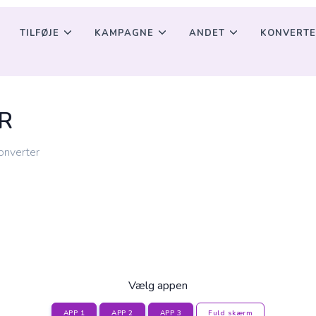
TILFØJE
KAMPAGNE
ANDET
KONVERTE
4R
onverter
Vælg appen
APP 1
APP 2
APP 3
Fuld skærm