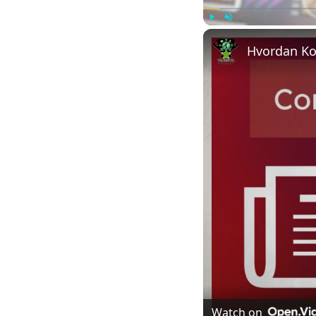
Play
Unmute
Hvordan Kon
Watch on