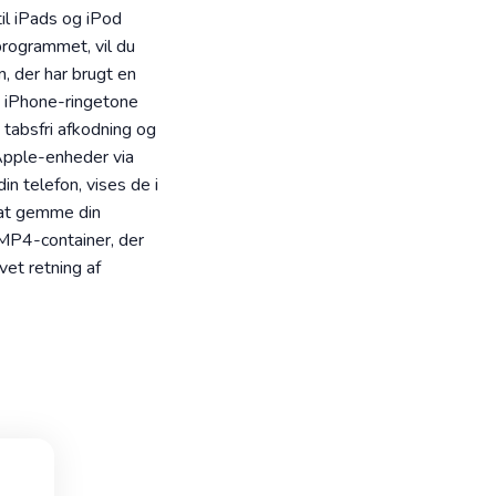
il iPads og iPod
-programmet, vil du
m, der har brugt en
m iPhone-ringetone
 tabsfri afkodning og
Apple-enheder via
n telefon, vises de i
 at gemme din
MP4-container, der
et retning af