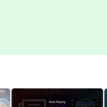
×
Now Playing