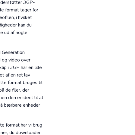
understøtter 3GP-
le format tager for
ilen, i hvilket
digheder kan du
e ud af nogle
d Generation
d og video over
p i 3GP har en lille
t af en ret lav
tte format bruges til
å de filer, der
n den er ideel til at
g på bærbare enheder
te format har vi brug
etoner, du downloader