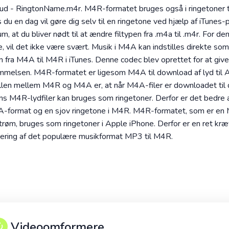
n ud - RingtonName.m4r. M4R-formatet bruges også i ringetoner t
s du en dag vil gøre dig selv til en ringetone ved hjælp af iTunes
um, at du bliver nødt til at ændre filtypen fra .m4a til .m4r. For de
e, vil det ikke være svært. Musik i M4A kan indstilles direkte so
n fra M4A til M4R i iTunes. Denne codec blev oprettet for at give
mmelsen. M4R-formatet er ligesom M4A til download af lyd til 
len mellem M4R og M4A er, at når M4A-filer er downloadet til di
ns M4R-lydfiler kan bruges som ringetoner. Derfor er det bedre
A-format og en sjov ringetone i M4R. M4R-formatet, som er en 
øm, bruges som ringetoner i Apple iPhone. Derfor er en ret kræv
tering af det populære musikformat MP3 til M4R.
Videoomformere